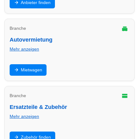
Anbieter finden
Finde Anbieter in Worms für E-Mobilität zu Hause und
im Gewerbe.
Branche
Autovermietung
Mehr anzeigen
Mietwagen für Urlaub, Umzug oder Werkstatt-Ersatz:
Mietwagen
Finde Autovermietungen in Worms und vergleiche
Konditionen.
Branche
Ersatzteile & Zubehör
Mehr anzeigen
Teile, Batterien, Öl, Zubehör und Einbau: Finde
Zubehör finden
Anbieter in Worms für schnelle Verfügbarkeit und