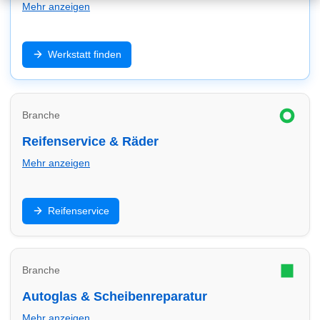
Mehr anzeigen
Inspektion, Reparatur, Diagnose und Wartung: Finde
Werkstatt finden
Werkstätten in Worms – schnell, zuverlässig und
passend zu deinem Fahrzeug (inkl. E-Auto/Hybrid).
Branche
Reifenservice & Räder
Mehr anzeigen
Reifenwechsel, Einlagerung, Auswuchten und Felgen:
Reifenservice
Finde Reifendienste in Worms und vergleiche Service
& Termine.
Branche
Autoglas & Scheibenreparatur
Mehr anzeigen