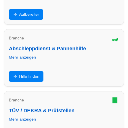
Innenraum, Polster, Lackaufbereitung,
Aufbereiter
Keramikversiegelung: Finde Aufbereiter in Worms für
Werterhalt und Top-Optik.
Branche
Abschleppdienst & Pannenhilfe
Mehr anzeigen
Panne, Unfall oder Startproblem: Finde
Hilfe finden
Abschleppdienste in Worms – Hilfe, Transport und
sichere Abwicklung.
Branche
TÜV / DEKRA & Prüfstellen
Mehr anzeigen