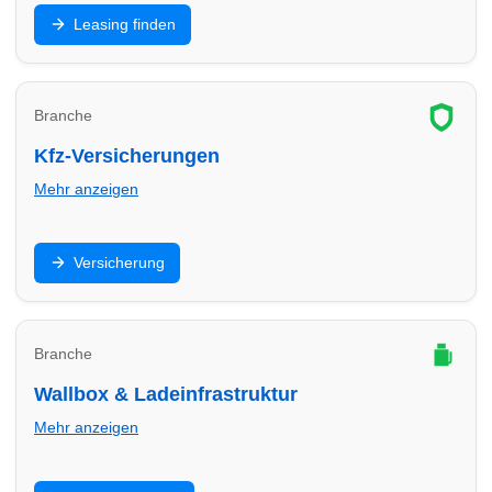
Privat- oder Gewerbeleasing: Finde Leasinganbieter
Leasing finden
in Worms und vergleiche Laufzeit, Rate, Kilometer und
Service.
Branche
Kfz-Versicherungen
Mehr anzeigen
Haftpflicht, Teilkasko, Vollkasko: Finde
Versicherung
Versicherungsberater in Worms und optimiere Preis,
Leistungen und Selbstbeteiligung.
Branche
Wallbox & Ladeinfrastruktur
Mehr anzeigen
Wallbox, Installation, Abrechnung und Ladepunkte: