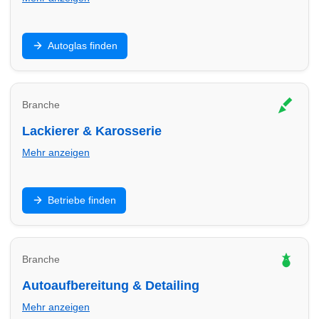
Steinschlag, Scheibentausch und Kalibrierung: Finde
Autoglas finden
Autoglas-Profis in Worms – oft kurzfristig mit klaren
Preisen.
Branche
Lackierer & Karosserie
Mehr anzeigen
Unfallinstandsetzung, Kratzer, Smart Repair: Finde
Betriebe finden
Lackier- und Karosseriebetriebe in Worms für saubere
Ergebnisse.
Branche
Autoaufbereitung & Detailing
Mehr anzeigen