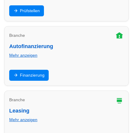
HU/AU, Eintragung, Sicherheitschecks: Finde
Prüfstellen
Prüfstellen in Worms und plane Termine für
Hauptuntersuchung & Gutachten.
Branche
Autofinanzierung
Mehr anzeigen
Ratenkredit, Ballonfinanzierung oder
Finanzierung
Händlerfinanzierung: Vergleiche Angebote in Worms
und finde passende Partner für dein Budget.
Branche
Leasing
Mehr anzeigen