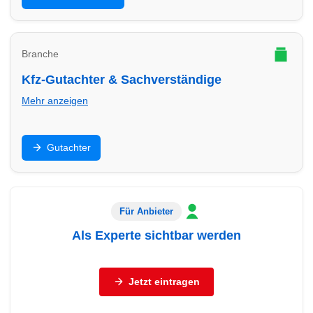
passende Beratung.
Branche
Kfz-Gutachter & Sachverständige
Mehr anzeigen
Unfallgutachten, Bewertung, Beweissicherung: Finde
Gutachter
Gutachter in Worms – seriös, dokumentationsstark und
schnell.
Für Anbieter
Als Experte sichtbar werden
Sie sind Autohaus, freier Händler, Werkstatt oder
Servicebetrieb (Reifen, Autoglas, Aufbereitung,
Jetzt eintragen
Abschleppdienst, Gutachter)?