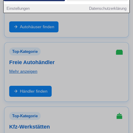
Mehr anzeigen
Einstellungen
Datenschutzerklärung
Markenbetrieb, Neuwagen, geprüfte Gebrauchte und
Autohäuser finden
Service aus einer Hand: Finde Autohäuser in Worms
und vergleiche Angebote, Probefahrt und Werkstatt-
Leistungen.
Top-Kategorie
Freie Autohändler
Mehr anzeigen
Große Auswahl an Marken und Modellen: Entdecke
Händler finden
freie Händler in Worms für Gebrauchtwagen,
Inzahlungnahme, Garantiepakete und schnelle
Verfügbarkeit.
Top-Kategorie
Kfz-Werkstätten