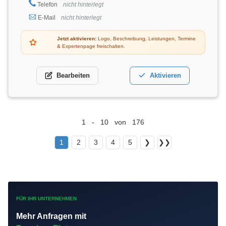
Telefon
nicht hinterlegt
E-Mail
nicht hinterlegt
Jetzt aktivieren:
Logo, Beschreibung, Leistungen, Termine
& Expertenpage freischalten.
Bearbeiten
Aktivieren
1 - 10 von 176
1
2
3
4
5
❯
❯❯
FÜR IHR UNTERNEHMEN
Mehr Anfragen mit