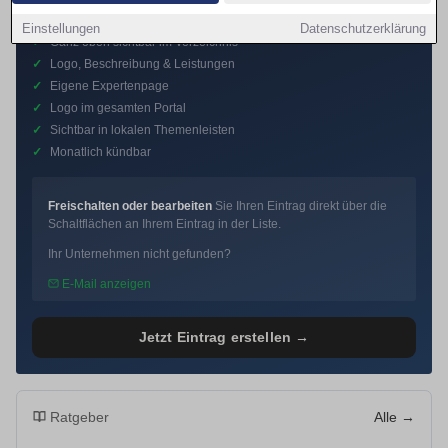
Premium-Eintrag
Einstellungen
Datenschutzerklärung
✓
Ganz oben sichtbar im Verzeichnis
✓
Logo, Beschreibung & Leistungen
✓
Eigene Expertenpage
✓
Logo im gesamten Portal
✓
Sichtbar in lokalen Themenleisten
✓
Monatlich kündbar
Freischalten oder bearbeiten
Sie Ihren Eintrag direkt über die
Schaltflächen an Ihrem Eintrag in der Liste.
Ihr Unternehmen nicht gefunden?
E-Mail anzeigen
Jetzt Eintrag erstellen →
Ratgeber
Alle →