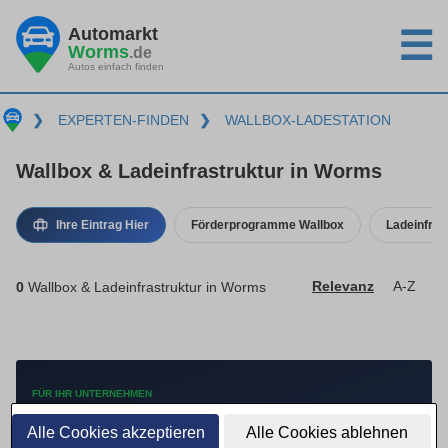
Automarkt
☰
Worms
.de
Autos einfach finden
❯
EXPERTEN-FINDEN
❯
WALLBOX-LADESTATION
Wallbox & Ladeinfrastruktur in Worms
Ihre Eintrag Hier
Förderprogramme Wallbox
Ladeinfras
0
Wallbox & Ladeinfrastruktur in Worms
Relevanz
A-Z
FÜR IHR UNTERNEHMEN
Mehr Anfragen mit
Alle Cookies akzeptieren
Alle Cookies ablehnen