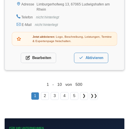
Limburgerhofweg 13, 67065 Ludwigshafen am
Adresse
Rhein
Telefon
nicht hinterlegt
E-Mail
nicht hinterlegt
Jetzt aktivieren:
Logo, Beschreibung, Leistungen, Termine
& Expertenpage freischalten.
Bearbeiten
Aktivieren
1 - 10 von 500
1
2
3
4
5
❯
❯❯
FÜR IHR UNTERNEHMEN