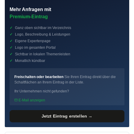
Mehr Anfragen mit
Premium-Eintrag
✓
Ganz oben sichtbar im Verzeichnis
✓
Logo, Beschreibung & Leistungen
✓
Eigene Expertenpage
✓
Logo im gesamten Portal
✓
Sichtbar in lokalen Themenleisten
✓
Monatlich kündbar
Freischalten oder bearbeiten
Sie Ihren Eintrag direkt über die
Schaltflächen an Ihrem Eintrag in der Liste.
Ihr Unternehmen nicht gefunden?
E-Mail anzeigen
Jetzt Eintrag erstellen →