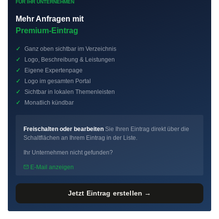
FÜR IHR UNTERNEHMEN
Mehr Anfragen mit
Premium-Eintrag
✓
Ganz oben sichtbar im Verzeichnis
✓
Logo, Beschreibung & Leistungen
✓
Eigene Expertenpage
✓
Logo im gesamten Portal
✓
Sichtbar in lokalen Themenleisten
✓
Monatlich kündbar
Freischalten oder bearbeiten
Sie Ihren Eintrag direkt über die
Schaltflächen an Ihrem Eintrag in der Liste.
Ihr Unternehmen nicht gefunden?
E-Mail anzeigen
Jetzt Eintrag erstellen →