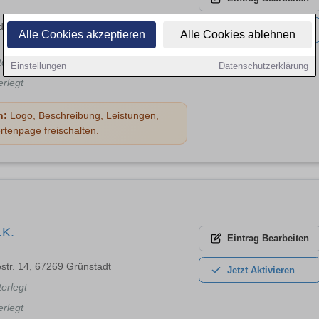
loch 12, 67065 Ludwigshafen am
Jetzt
Aktivieren
Alle Cookies akzeptieren
Alle Cookies ablehnen
terlegt
Einstellungen
Datenschutzerklärung
erlegt
n:
Logo, Beschreibung, Leistungen,
rtenpage freischalten.
.K.
Eintrag
Bearbeiten
estr. 14, 67269 Grünstadt
Jetzt
Aktivieren
terlegt
erlegt