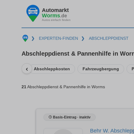
Automarkt
Worms
.de
Autos einfach finden
❯
EXPERTEN-FINDEN
❯
ABSCHLEPPDIENST
Abschleppdienst & Pannenhilfe in Wo
‹
Abschleppkosten
Fahrzeugbergung
21
Abschleppdienst & Pannenhilfe in Worms
Basis-Eintrag · inaktiv
Behr W. Abschlep