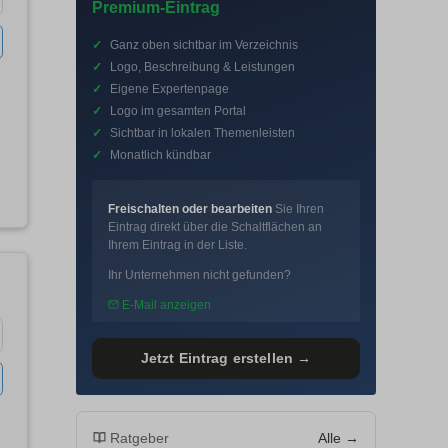
Premium-Eintrag
✓
Ganz oben sichtbar im Verzeichnis
✓
Logo, Beschreibung & Leistungen
✓
Eigene Expertenpage
✓
Logo im gesamten Portal
✓
Sichtbar in lokalen Themenleisten
✓
Monatlich kündbar
Freischalten oder bearbeiten
Sie Ihren
Eintrag direkt über die Schaltflächen an
Ihrem Eintrag in der Liste.
Ihr Unternehmen nicht gefunden?
E-Mail anzeigen
Jetzt Eintrag erstellen →
Ratgeber
Alle →