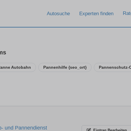
Rat
Autosuche
Experten finden
rms
Panne Autobahn
Pannenhilfe {seo_ort}
Pannenschutz-
p- und Pannendienst
Eintrag
Bearbeiten