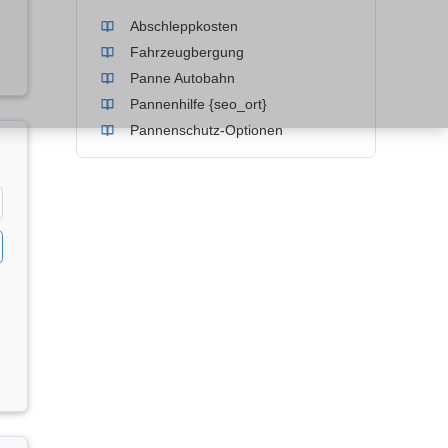
Abschleppkosten
Fahrzeugbergung
Panne Autobahn
Pannenhilfe {seo_ort}
Pannenschutz-Optionen