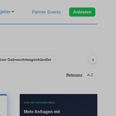
geber
Partner Events
Anbieten
›
öser Gebrauchtwagenhändler
Relevanz
A-Z
FÜR IHR UNTERNEHMEN
Mehr Anfragen mit