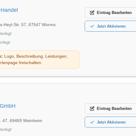
-Handel
Eintrag
Bearbeiten
us-Heyl-Str. 57, 67547 Worms
Jetzt
Aktivieren
terlegt
erlegt
n:
Logo, Beschreibung, Leistungen,
rtenpage freischalten.
d GmbH
Eintrag
Bearbeiten
r. 47, 69469 Weinheim
Jetzt
Aktivieren
terlegt