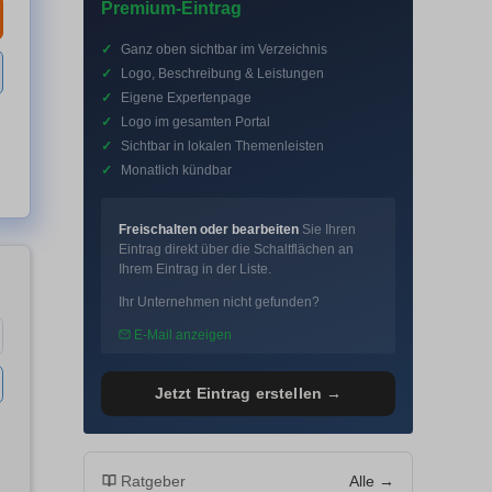
Premium-Eintrag
✓
Ganz oben sichtbar im Verzeichnis
✓
Logo, Beschreibung & Leistungen
✓
Eigene Expertenpage
✓
Logo im gesamten Portal
✓
Sichtbar in lokalen Themenleisten
✓
Monatlich kündbar
Freischalten oder bearbeiten
Sie Ihren
Eintrag direkt über die Schaltflächen an
Ihrem Eintrag in der Liste.
Ihr Unternehmen nicht gefunden?
E-Mail anzeigen
Jetzt Eintrag erstellen →
Ratgeber
Alle →