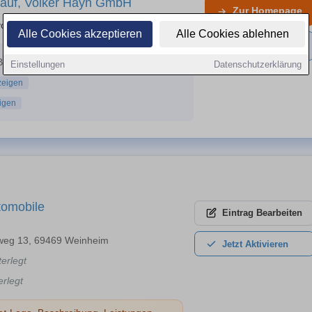
kauf, Volker Hayn GmbH
Zur
Homepage
von PKW, Kfz und Fahrzeugen
Alle Cookies akzeptieren
Alle Cookies ablehnen
Expertenpage
Bunsen-Str.35, 64579 Gernsheim
Einstellungen
Datenschutzerklärung
zeigen
igen
tomobile
Eintrag
Bearbeiten
eg 13, 69469 Weinheim
Jetzt
Aktivieren
terlegt
erlegt