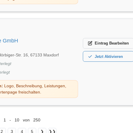
le GmbH
Eintrag
Bearbeiten
örbiger-Str. 16, 67133 Maxdorf
Jetzt
Aktivieren
terlegt
erlegt
n:
Logo, Beschreibung, Leistungen,
rtenpage freischalten.
1 - 10 von 250
2
3
4
5
❯
❯❯