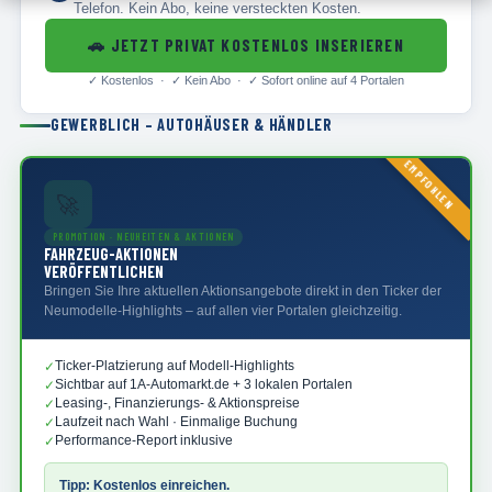
Telefon. Kein Abo, keine versteckten Kosten.
🚗
JETZT PRIVAT KOSTENLOS INSERIEREN
✓
Kostenlos · ✓
Kein Abo · ✓
Sofort online auf 4 Portalen
GEWERBLICH – AUTOHÄUSER & HÄNDLER
EMPFOHLEN
🚀
PROMOTION · NEUHEITEN & AKTIONEN
FAHRZEUG-AKTIONEN
VERÖFFENTLICHEN
Bringen Sie Ihre aktuellen Aktionsangebote direkt in den Ticker der
Neumodelle-Highlights – auf allen vier Portalen gleichzeitig.
Ticker-Platzierung auf Modell-Highlights
✓
Sichtbar auf 1A-Automarkt.de + 3 lokalen Portalen
✓
Leasing-, Finanzierungs- & Aktionspreise
✓
Laufzeit nach Wahl · Einmalige Buchung
✓
Performance-Report inklusive
✓
Tipp: Kostenlos einreichen.