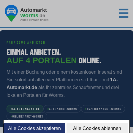
Automarkt
☰
Worms
.de
Autos einfach finden
FAHRZEUG ANBIETEN
EINMAL ANBIETEN.
ONLINE.
AUF 4 PORTALEN
Mit einer Buchung oder einem kostenlosen Inserat sind
Sie sofort auf allen vier Plattformen sichtbar – mit
1A-
Automarkt.de
als Ihr zentrales Schaufenster und drei
lokalen Portalen für Worms.
1A-AUTOMARKT.DE
AUTOMARKT-WORMS
ANZEIGENMARKT-WORMS
ONLINEMARKT-WORMS
Alle Cookies akzeptieren
Alle Cookies ablehnen