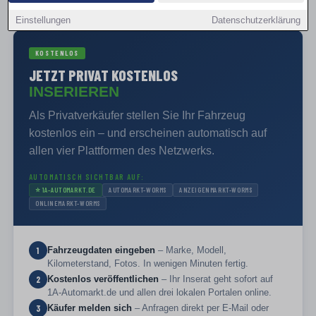
PRIVAT VERKAUFEN
Einstellungen
Datenschutzerklärung
KOSTENLOS
JETZT PRIVAT KOSTENLOS
INSERIEREN
Als Privatverkäufer stellen Sie Ihr Fahrzeug
kostenlos ein – und erscheinen automatisch auf
allen vier Plattformen des Netzwerks.
AUTOMATISCH SICHTBAR AUF:
⭐
1A-AUTOMARKT.DE
AUTOMARKT-WORMS
ANZEIGENMARKT-WORMS
ONLINEMARKT-WORMS
Fahrzeugdaten eingeben
– Marke, Modell,
1
Kilometerstand, Fotos. In wenigen Minuten fertig.
Kostenlos veröffentlichen
– Ihr Inserat geht sofort auf
2
1A-Automarkt.de und allen drei lokalen Portalen online.
Käufer melden sich
– Anfragen direkt per E-Mail oder
3