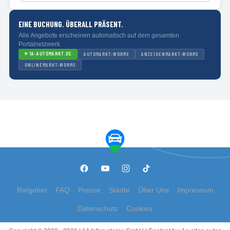
EINE BUCHUNG. ÜBERALL PRÄSENT.
Alle Angebote erscheinen automatisch auf dem gesamten
Portalnetzwerk.
⭐
1A-AUTOMARKT.DE
AUTOMARKT-WORMS
ANZEIGENMARKT-WORMS
ONLINEMARKT-WORMS
Ratgeber
FAQ
Presse
Städte
Über Uns
Impressum
Datenschutz
Cookies