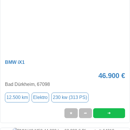
BMW iX1
46.900 €
Bad Dürkheim, 67098
12.500 km
Elektro
230 kw (313 PS)
➜
★
➦