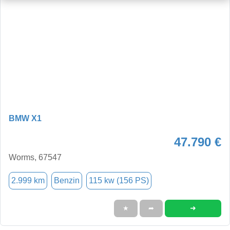
BMW X1
47.790 €
Worms, 67547
2.999 km
Benzin
115 kw (156 PS)
➜
★
➦