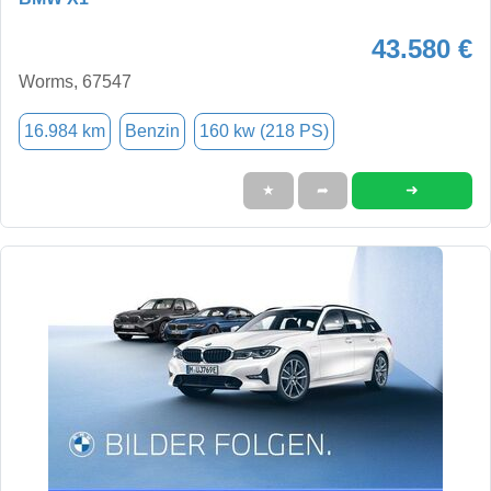
43.580 €
Worms, 67547
16.984 km
Benzin
160 kw (218 PS)
➜
★
➦