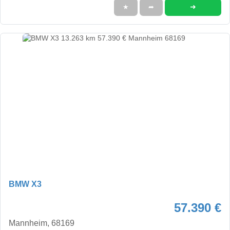
➜
★
➦
BMW X3
57.390 €
Mannheim, 68169