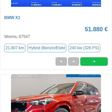
BMW X1
51.880 €
Worms, 67547
21.807 km
Hybrid (Benzin/Elekt
240 kw (326 PS)
➜
★
➦