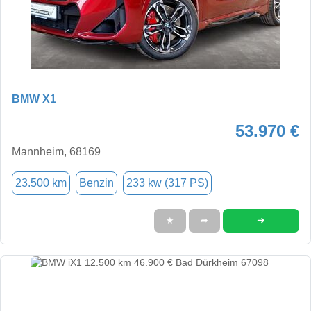
BMW X1
53.970 €
Mannheim, 68169
23.500 km
Benzin
233 kw (317 PS)
➜
★
➦