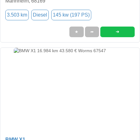
Mannheim, 68169
3.503 km
Diesel
145 kw (197 PS)
➜
★
➦
BMW X1