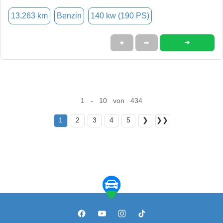
13.263 km
Benzin
140 kw (190 PS)
➜
★
➦
1 - 10 von 434
1
2
3
4
5
❯
❯❯