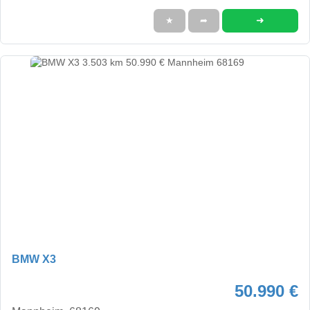
➜
★
➦
BMW X3
50.990 €