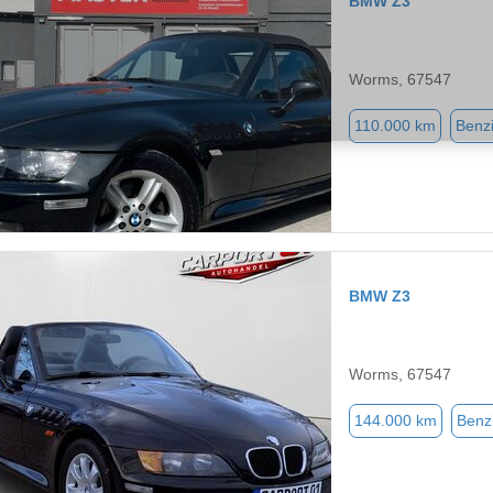
BMW Z3
Worms, 67547
110.000 km
Benz
BMW Z3
Worms, 67547
144.000 km
Benz