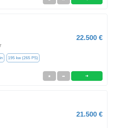
22.500 €
7
in
195 kw (265 PS)
➜
★
➦
21.500 €