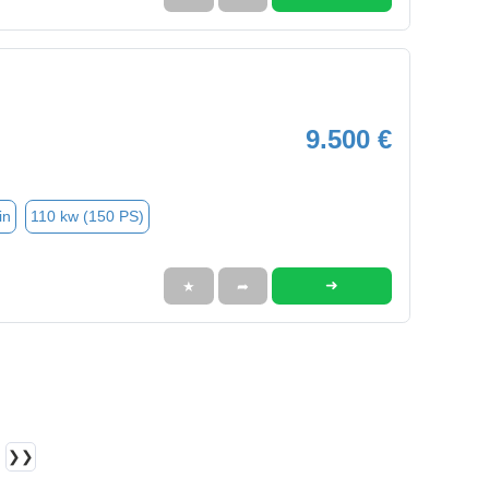
9.500 €
in
110 kw (150 PS)
➜
★
➦
❯❯