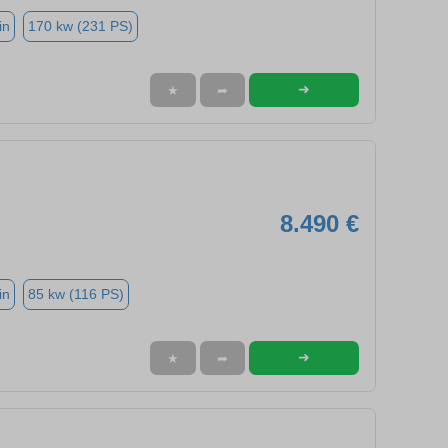
in
170 kw (231 PS)
➜
★
➦
8.490 €
in
85 kw (116 PS)
➜
★
➦