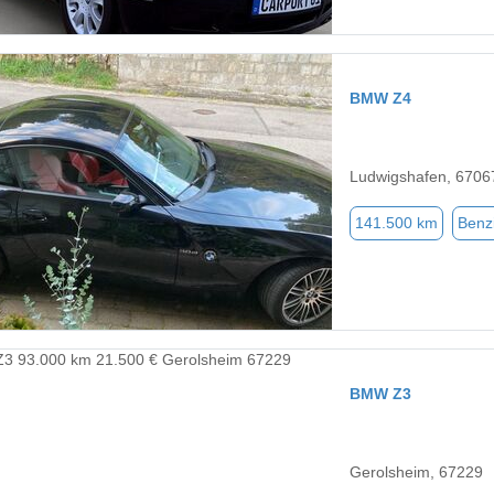
BMW Z4
Ludwigshafen, 6706
141.500 km
Benz
BMW Z3
Gerolsheim, 67229