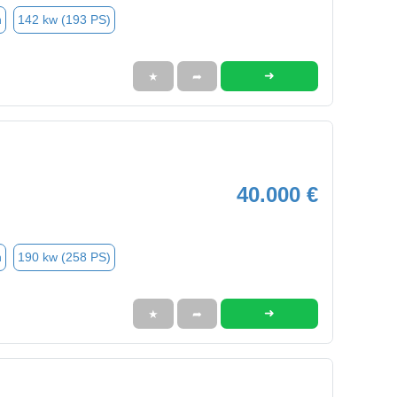
n
142 kw (193 PS)
➜
★
➦
40.000 €
n
190 kw (258 PS)
➜
★
➦