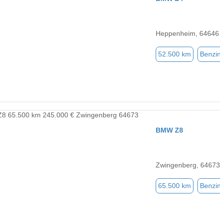
Heppenheim, 64646
52.500 km
Benzi
BMW Z8
Zwingenberg, 64673
65.500 km
Benzi