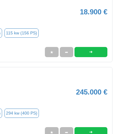
18.900 €
n
115 kw (156 PS)
➜
★
➦
245.000 €
n
294 kw (400 PS)
➜
★
➦