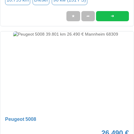
➜
★
➦
Peugeot 5008
26.490 €