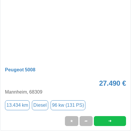
Peugeot 5008
27.490 €
Mannheim, 68309
13.434 km
Diesel
96 kw (131 PS)
➜
★
➦