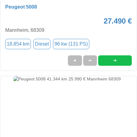
Peugeot 5008
27.490 €
Mannheim, 68309
18.854 km
Diesel
96 kw (131 PS)
➜
★
➦