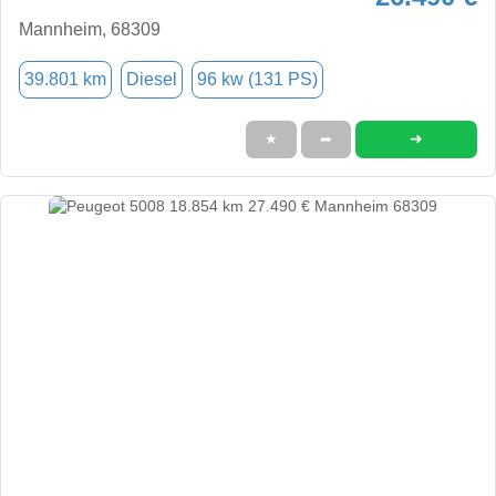
Mannheim, 68309
39.801 km
Diesel
96 kw (131 PS)
➜
★
➦