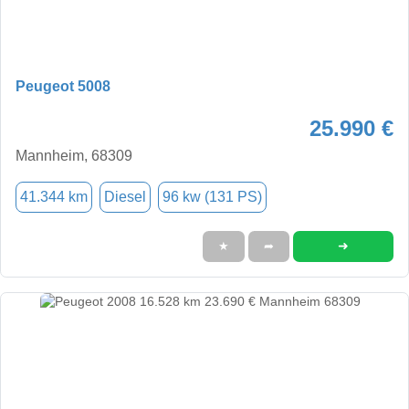
Peugeot 5008
25.990 €
Mannheim, 68309
41.344 km
Diesel
96 kw (131 PS)
➜
★
➦