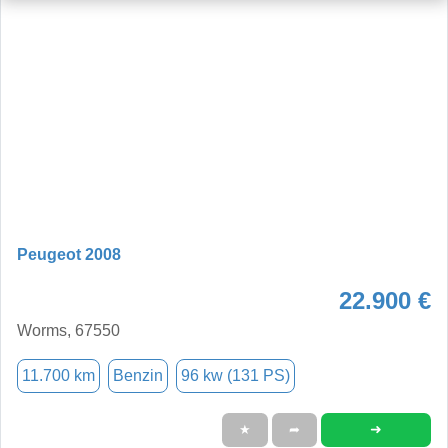
Peugeot 2008
22.900 €
Worms, 67550
11.700 km
Benzin
96 kw (131 PS)
➜
★
➦