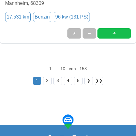
Mannheim, 68309
17.531 km
Benzin
96 kw (131 PS)
➜
★
➦
1 - 10 von 158
1
2
3
4
5
❯
❯❯