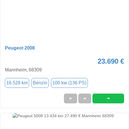
Peugeot 2008
23.690 €
Mannheim, 68309
16.528 km
Benzin
100 kw (136 PS)
➜
★
➦