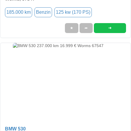
185.000 km
Benzin
125 kw (170 PS)
➜
★
➦
BMW 530