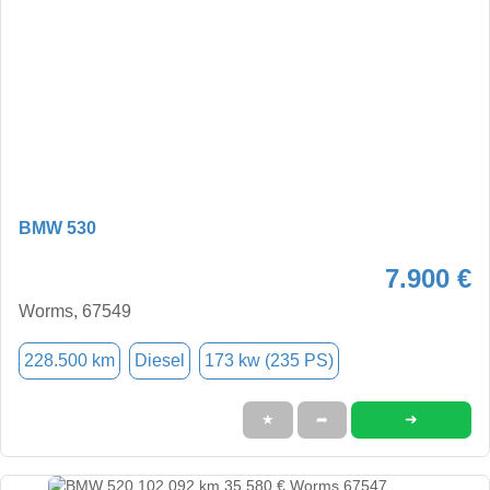
BMW 530
7.900 €
Worms, 67549
228.500 km
Diesel
173 kw (235 PS)
➜
★
➦