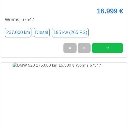
16.999 €
Worms, 67547
237.000 km
Diesel
195 kw (265 PS)
➜
★
➦