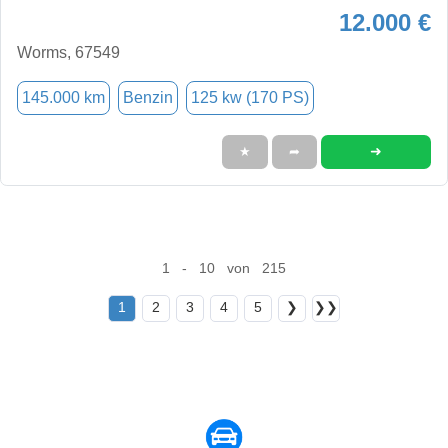
12.000 €
Worms, 67549
145.000 km
Benzin
125 kw (170 PS)
➜
★
➦
1 - 10 von 215
1
2
3
4
5
❯
❯❯