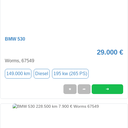
BMW 530
29.000 €
Worms, 67549
149.000 km
Diesel
195 kw (265 PS)
➜
★
➦