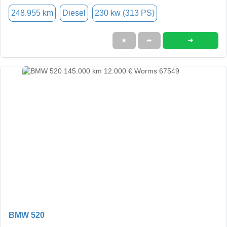
248.955 km
Diesel
230 kw (313 PS)
➜
★
➦
BMW 520