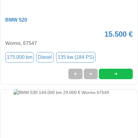
BMW 520
15.500 €
Worms, 67547
175.000 km
Diesel
135 kw (184 PS)
➜
★
➦