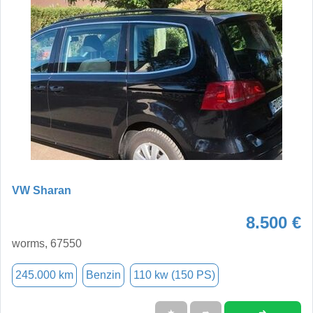
VW Sharan
8.500 €
worms, 67550
245.000 km
Benzin
110 kw (150 PS)
➜
★
➦