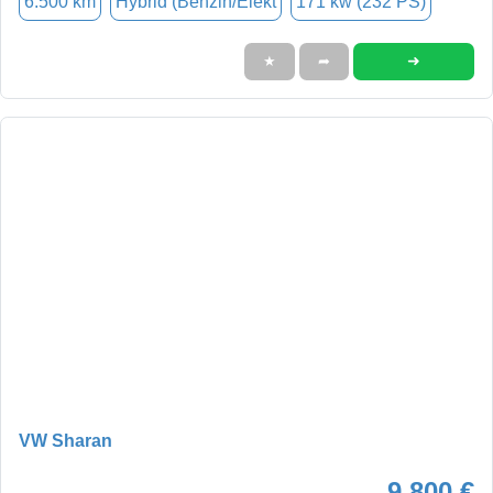
6.500 km
Hybrid (Benzin/Elekt
171 kw (232 PS)
➜
★
➦
VW Sharan
9.800 €