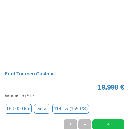
Ford Tourneo Custom
19.998 €
Worms, 67547
160.000 km
Diesel
114 kw (155 PS)
➜
★
➦