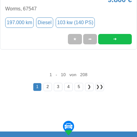
Worms, 67547
197.000 km
Diesel
103 kw (140 PS)
➜
★
➦
1 - 10 von 208
1
2
3
4
5
❯
❯❯