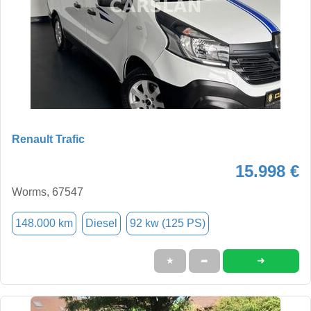
Renault Trafic
15.998 €
Worms, 67547
148.000 km
Diesel
92 kw (125 PS)
➜
★
➦