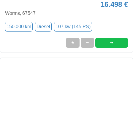
16.498 €
Worms, 67547
150.000 km
Diesel
107 kw (145 PS)
➜
★
➦