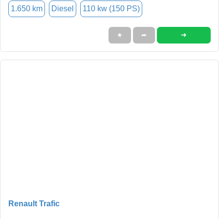
1.650 km
Diesel
110 kw (150 PS)
➜
★
➦
Renault Trafic