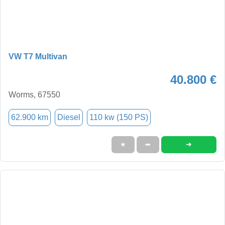
VW T7 Multivan
40.800 €
Worms, 67550
62.900 km
Diesel
110 kw (150 PS)
➜
★
➦