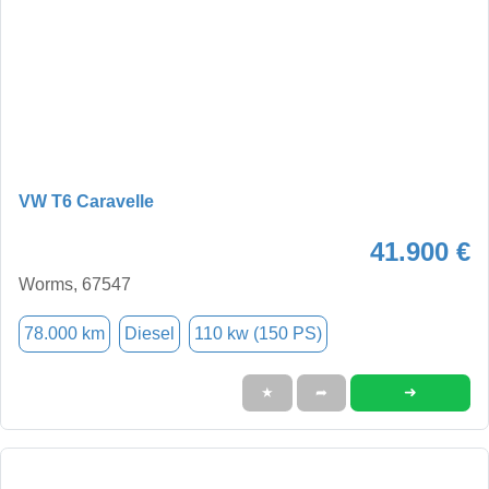
VW T6 Caravelle
41.900 €
Worms, 67547
78.000 km
Diesel
110 kw (150 PS)
➜
★
➦