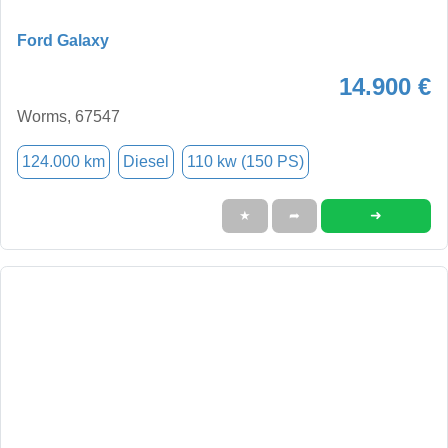
Ford Galaxy
14.900 €
Worms, 67547
124.000 km
Diesel
110 kw (150 PS)
➜
★
➦