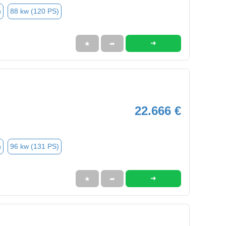
n
88 kw (120 PS)
➜
★
➦
22.666 €
n
96 kw (131 PS)
➜
★
➦