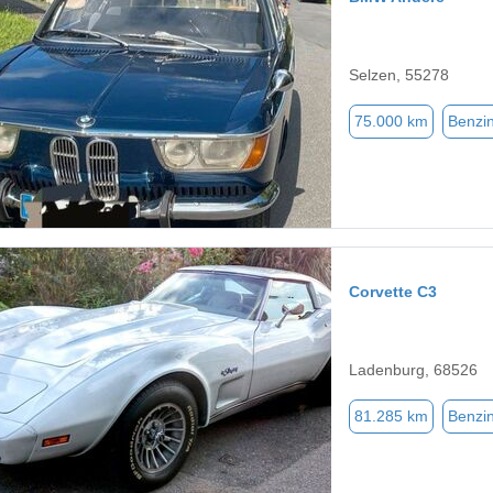
Selzen, 55278
75.000 km
Benzi
Corvette C3
Ladenburg, 68526
81.285 km
Benzi