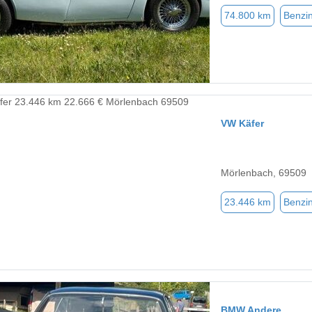
74.800 km
Benzi
VW Käfer
Mörlenbach, 69509
23.446 km
Benzi
BMW Andere