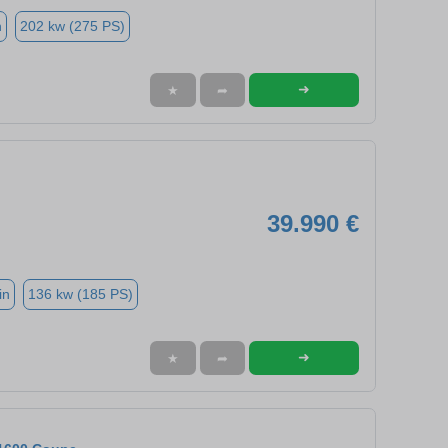
n
202 kw (275 PS)
➜
★
➦
39.990 €
in
136 kw (185 PS)
➜
★
➦