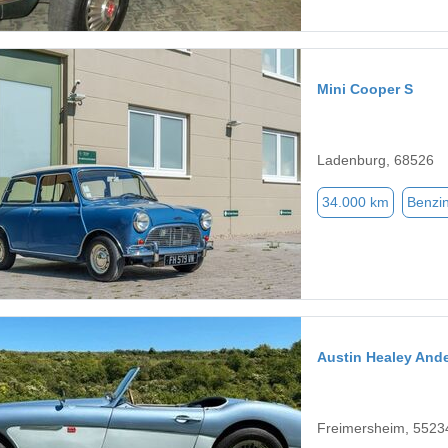
Mini Cooper S
Ladenburg, 68526
34.000 km
Benzi
Austin Healey And
Freimersheim, 5523