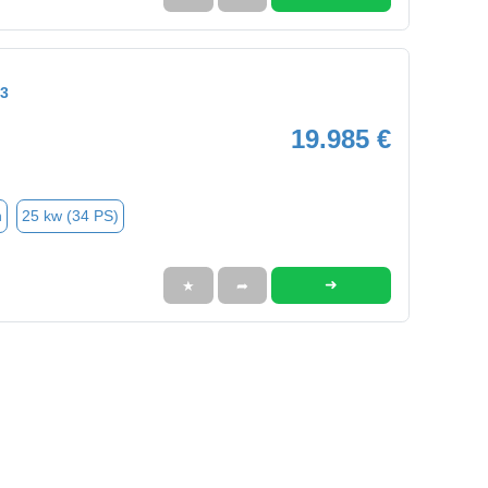
13
19.985 €
n
25 kw (34 PS)
➜
★
➦