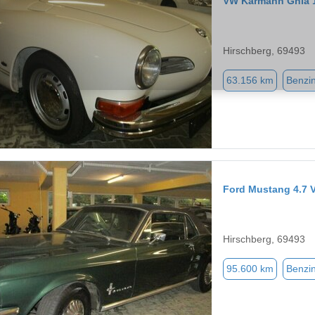
VW Karmann Ghia 
Hirschberg, 69493
63.156 km
Benzi
Ford Mustang 4.7 V
Hirschberg, 69493
95.600 km
Benzi