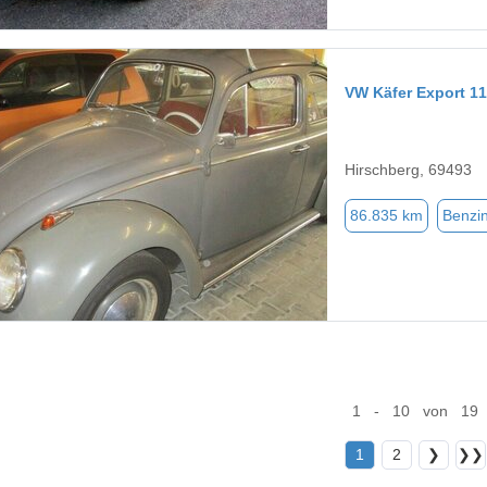
VW Käfer Export 1
Hirschberg, 69493
86.835 km
Benzi
1 - 10 von 19
1
2
❯
❯❯