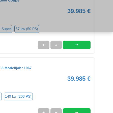
1600 Coupe
39.985 €
n Super
37 kw (50 PS)
➜
★
➦
 8 Modelljahr 1967
39.985 €
n
149 kw (203 PS)
➜
★
➦