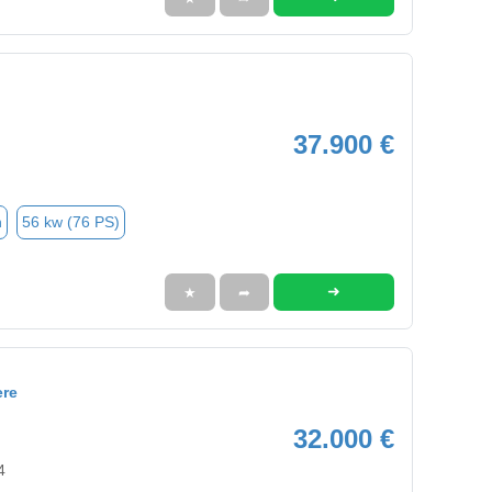
37.900 €
n
56 kw (76 PS)
➜
★
➦
ere
32.000 €
4