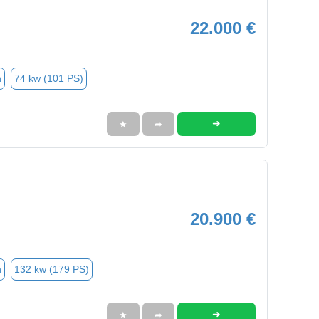
22.000 €
n
74 kw (101 PS)
➜
★
➦
20.900 €
n
132 kw (179 PS)
➜
★
➦