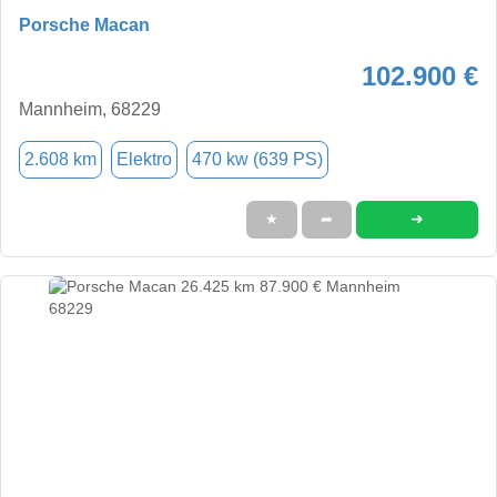
Porsche Macan
102.900 €
Mannheim, 68229
2.608 km
Elektro
470 kw (639 PS)
➜
★
➦