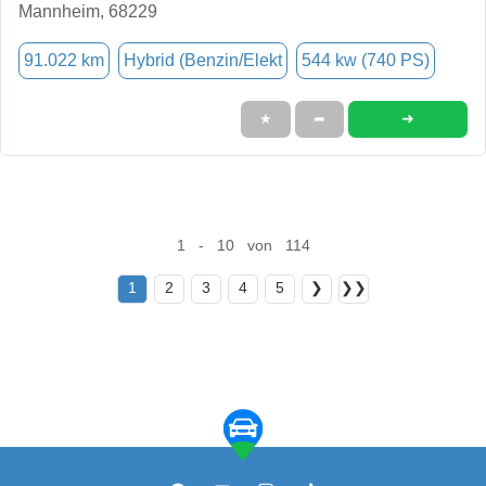
Mannheim, 68229
91.022 km
Hybrid (Benzin/Elekt
544 kw (740 PS)
➜
★
➦
1 - 10 von 114
1
2
3
4
5
❯
❯❯