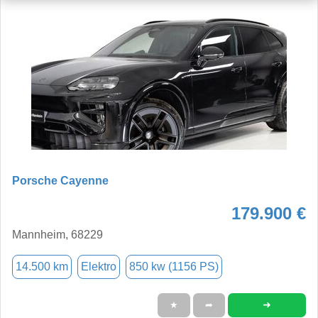
Porsche Cayenne
179.900 €
Mannheim, 68229
14.500 km
Elektro
850 kw (1156 PS)
➜
★
➦