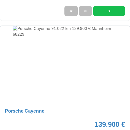
➜
★
➦
Porsche Cayenne
139.900 €