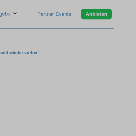
geber
Partner Events
Anbieten
bald wieder vorbei!