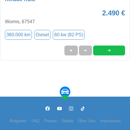
2.490 €
Worms, 67547
360.000 km
Diesel
60 kw (82 PS)
➜
★
➦
Ratgeber
FAQ
Presse
Städte
Über Uns
Impressum