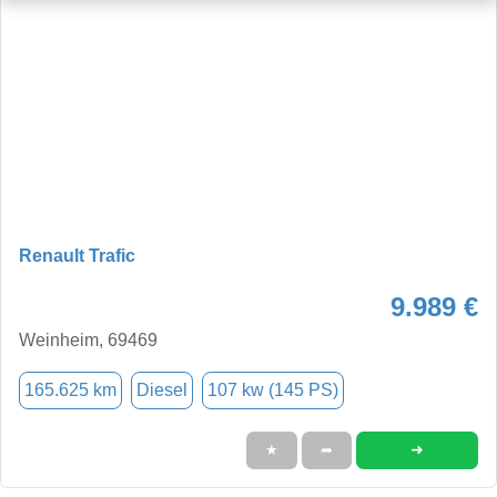
Renault Trafic
9.989 €
Weinheim, 69469
165.625 km
Diesel
107 kw (145 PS)
➜
★
➦