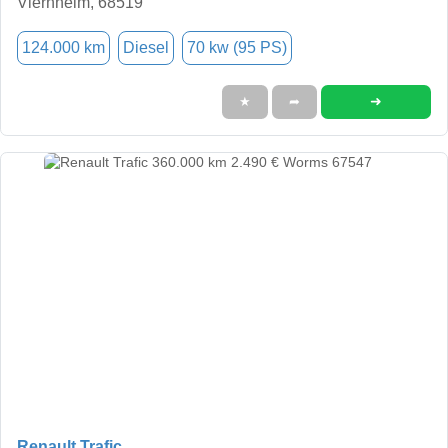
Viernheim, 68519
124.000 km
Diesel
70 kw (95 PS)
➜
★
➦
Renault Trafic