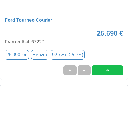
Ford Tourneo Courier
25.690 €
Frankenthal, 67227
26.990 km
Benzin
92 kw (125 PS)
➜
★
➦