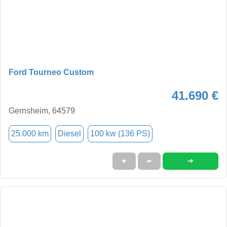
Ford Tourneo Custom
41.690 €
Gernsheim, 64579
25.000 km
Diesel
100 kw (136 PS)
➜
★
➦