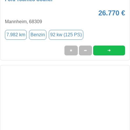
26.770 €
Mannheim, 68309
7.982 km
Benzin
92 kw (125 PS)
➜
★
➦