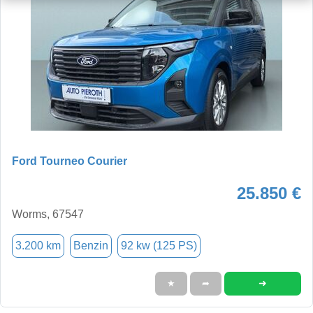
Ford Tourneo Courier
25.850 €
Worms, 67547
3.200 km
Benzin
92 kw (125 PS)
➜
★
➦