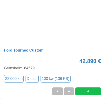
Ford Tourneo Custom
42.890 €
Gernsheim, 64579
22.000 km
Diesel
100 kw (136 PS)
➜
★
➦