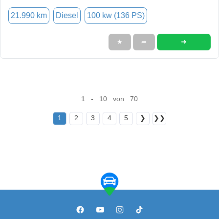
21.990 km
Diesel
100 kw (136 PS)
➜
★
➦
1 - 10 von 70
1
2
3
4
5
❯
❯❯