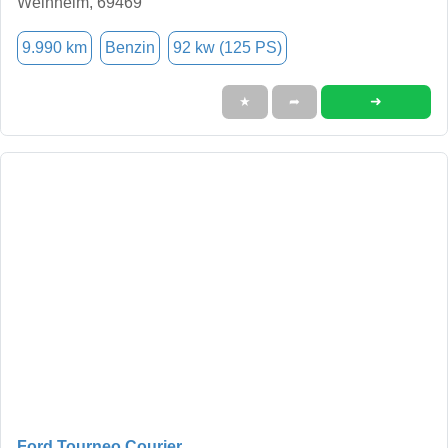
Weinheim, 69469
9.990 km
Benzin
92 kw (125 PS)
➜
★
➦
Ford Tourneo Courier