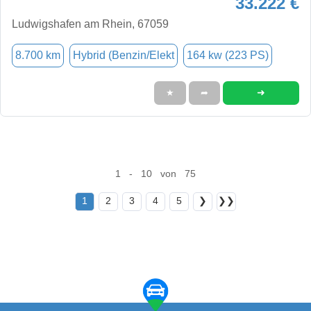
33.222 €
Ludwigshafen am Rhein, 67059
8.700 km
Hybrid (Benzin/Elekt
164 kw (223 PS)
➜
★
➦
1 - 10 von 75
1
2
3
4
5
❯
❯❯