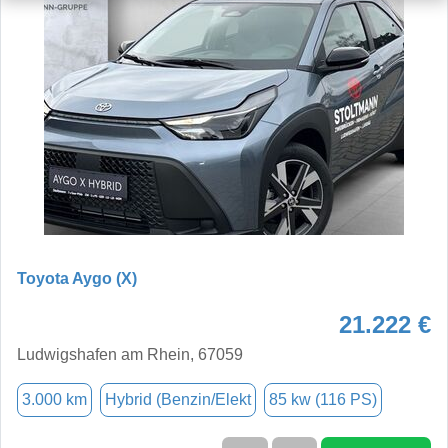
Toyota Aygo (X)
21.222 €
Ludwigshafen am Rhein, 67059
3.000 km
Hybrid (Benzin/Elekt
85 kw (116 PS)