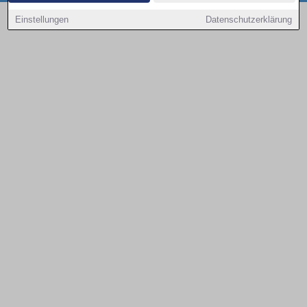
Copyright © 2000 - 2026 | 1A Infosysteme GmbH | Content by: 1a-sites-autos
Einstellungen
Datenschutzerklärung
08.08.2026