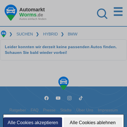
☰
Automarkt
Worms
.de
Autos einfach finden
❯
SUCHEN
❯
HYBRID
❯
BMW
Leider konnten wir derzeit keine passenden Autos finden.
Schauen Sie bald wieder vorbei!
Ratgeber
FAQ
Presse
Städte
Über Uns
Impressum
Datenschutz
Cookies
Alle Cookies akzeptieren
Alle Cookies ablehnen