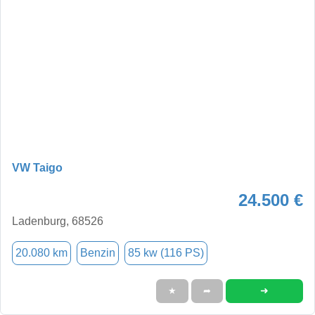
VW Taigo
24.500 €
Ladenburg, 68526
20.080 km
Benzin
85 kw (116 PS)
➜
★
➦