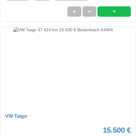
➜
★
➦
VW Taigo
15.500 €