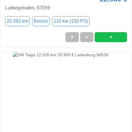
Ludwigshafen, 67059
20.382 km
Benzin
110 kw (150 PS)
➜
★
➦