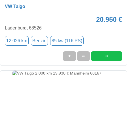
VW Taigo
20.950 €
Ladenburg, 68526
12.026 km
Benzin
85 kw (116 PS)
➜
★
➦