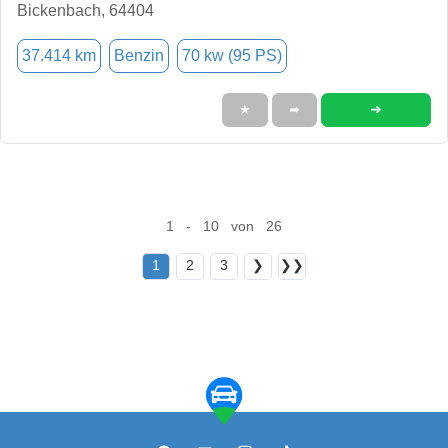
Bickenbach, 64404
37.414 km
Benzin
70 kw (95 PS)
➜
★
➦
1 - 10 von 26
1
2
3
❯
❯❯