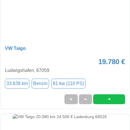
VW Taigo
19.780 €
Ludwigshafen, 67059
33.638 km
Benzin
81 kw (110 PS)
➜
★
➦