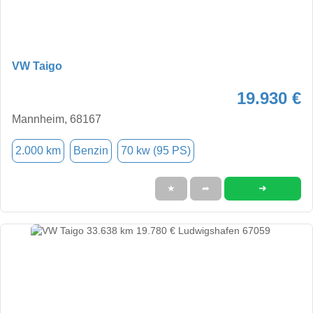
VW Taigo
19.930 €
Mannheim, 68167
2.000 km
Benzin
70 kw (95 PS)
➜
★
➦