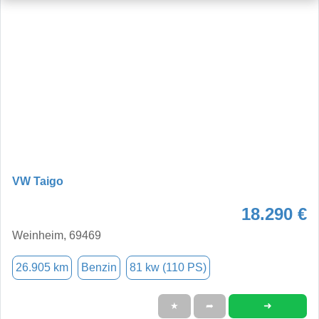
VW Taigo
18.290 €
Weinheim, 69469
26.905 km
Benzin
81 kw (110 PS)
➜
★
➦