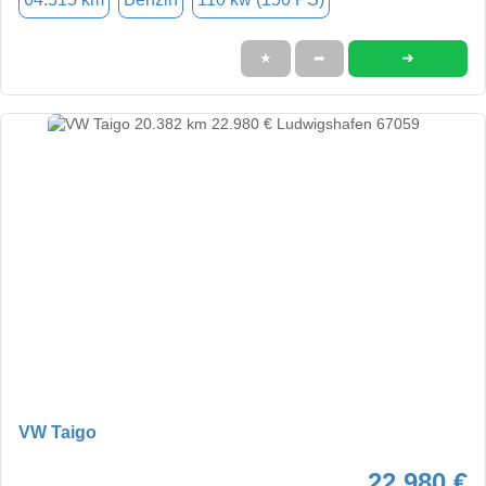
➜
★
➦
VW Taigo
22.980 €