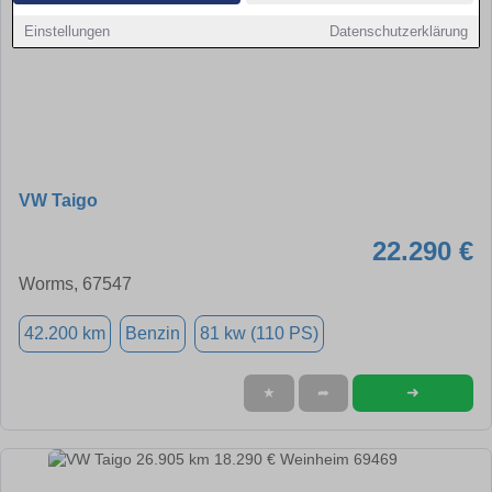
Einstellungen
Datenschutzerklärung
VW Taigo
22.290 €
Worms, 67547
42.200 km
Benzin
81 kw (110 PS)
➜
★
➦