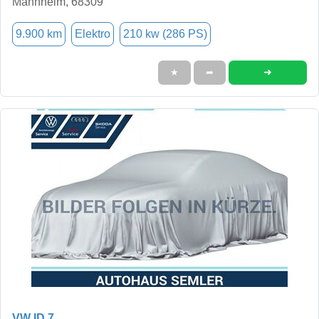
Mannheim, 68309
9.900 km
Elektro
210 kw (286 PS)
➜
★
➦
VW ID.7