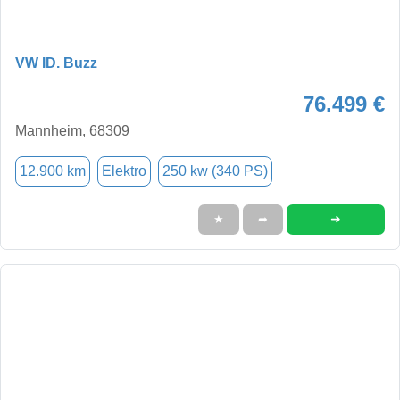
VW ID. Buzz
76.499 €
Mannheim, 68309
12.900 km
Elektro
250 kw (340 PS)
➜
★
➦