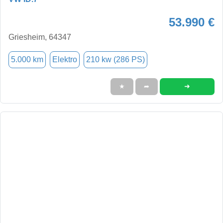
53.990 €
Griesheim, 64347
5.000 km
Elektro
210 kw (286 PS)
➜
★
➦