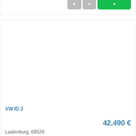
➜
★
➦
VW ID.3
42.490 €
Ladenburg, 68526