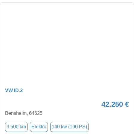
VW ID.3
42.250 €
Bensheim, 64625
3.500 km
Elektro
140 kw (190 PS)