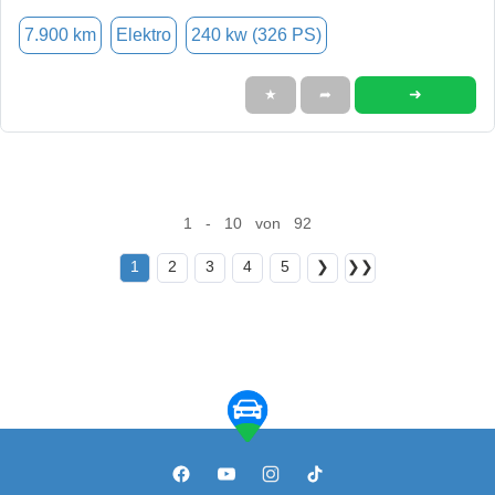
7.900 km
Elektro
240 kw (326 PS)
➜
★
➦
1 - 10 von 92
1
2
3
4
5
❯
❯❯