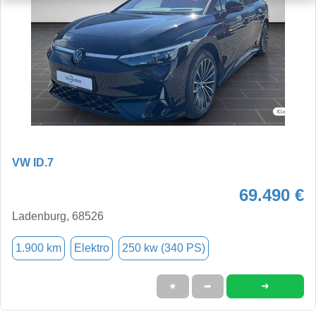
VW ID.7
69.490 €
Ladenburg, 68526
1.900 km
Elektro
250 kw (340 PS)
➜
★
➦