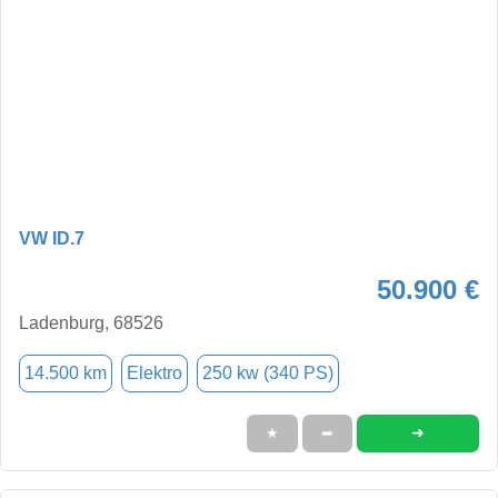
VW ID.7
50.900 €
Ladenburg, 68526
14.500 km
Elektro
250 kw (340 PS)
➜
★
➦