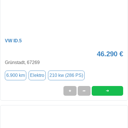
VW ID.5
46.290 €
Grünstadt, 67269
6.900 km
Elektro
210 kw (286 PS)
➜
★
➦