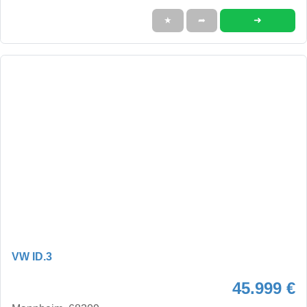
➜
★
➦
VW ID.3
45.999 €