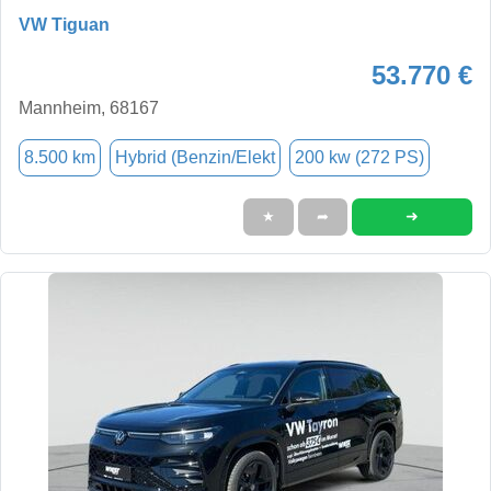
VW Tiguan
53.770 €
Mannheim, 68167
8.500 km
Hybrid (Benzin/Elekt
200 kw (272 PS)
➜
★
➦