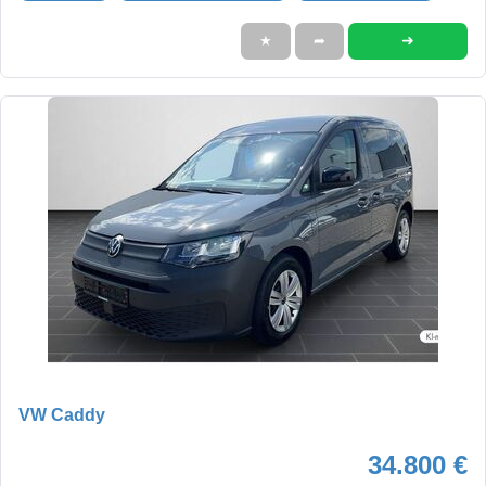
➜
★
➦
VW Caddy
34.800 €