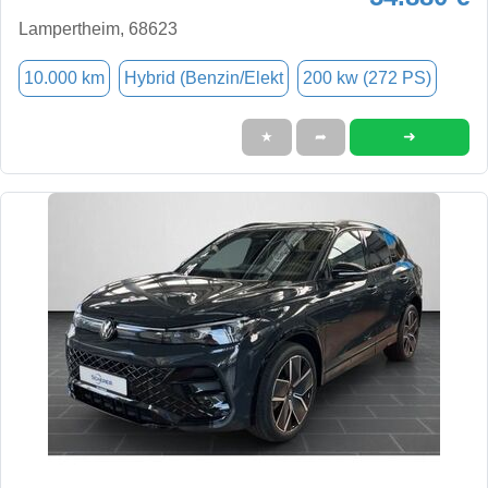
Lampertheim, 68623
10.000 km
Hybrid (Benzin/Elekt
200 kw (272 PS)
➜
★
➦