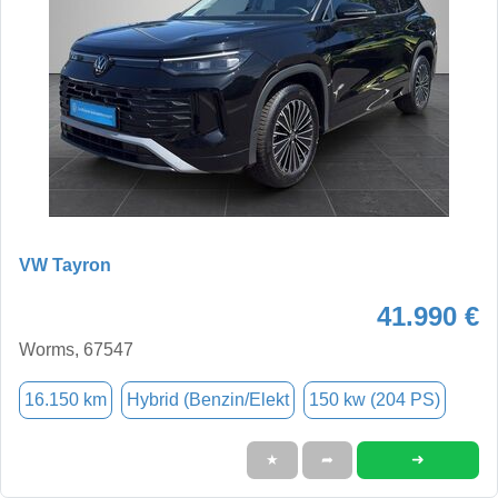
VW Tayron
41.990 €
Worms, 67547
16.150 km
Hybrid (Benzin/Elekt
150 kw (204 PS)
➜
★
➦