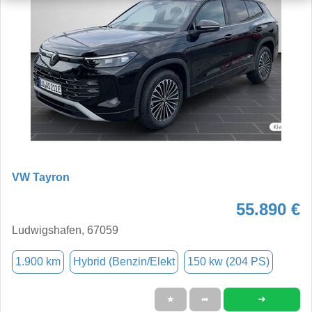
VW Tayron
55.890 €
Ludwigshafen, 67059
1.900 km
Hybrid (Benzin/Elekt
150 kw (204 PS)
➜
★
➦