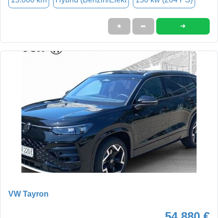
➜
★
➦
VW Tayron
54.880 €