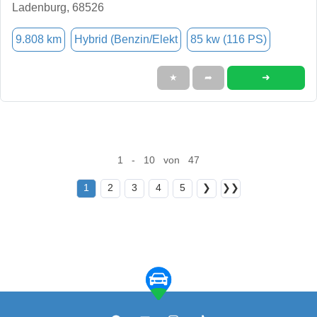
Ladenburg, 68526
9.808 km
Hybrid (Benzin/Elekt
85 kw (116 PS)
➜
★
➦
1 - 10 von 47
1
2
3
4
5
❯
❯❯