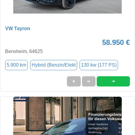
VW Tayron
58.950 €
Bensheim, 64625
5.900 km
Hybrid (Benzin/Elekt
130 kw (177 PS)
➜
★
➦