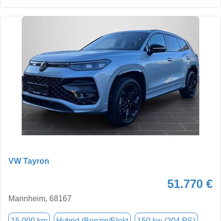
VW Tayron
51.770 €
Mannheim, 68167
15.000 km
Hybrid (Benzin/Elekt
150 kw (204 PS)