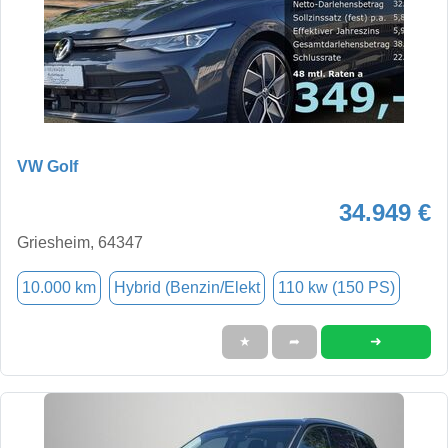
VW Golf
34.949 €
Griesheim, 64347
10.000 km
Hybrid (Benzin/Elekt
110 kw (150 PS)
➜
★
➦