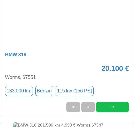
BMW 318
20.100 €
Worms, 67551
133.000 km
Benzin
115 kw (156 PS)
➜
★
➦