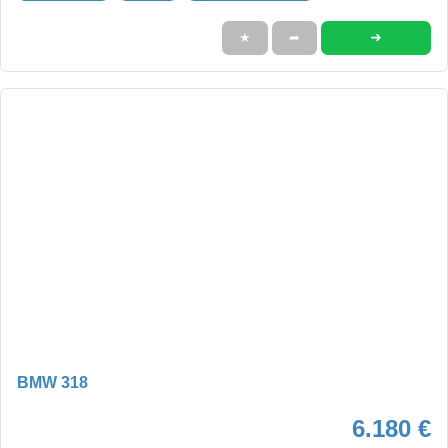
➜
★
➦
BMW 318
6.180 €