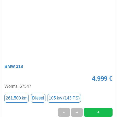
BMW 318
4.999 €
Worms, 67547
261.500 km
Diesel
105 kw (143 PS)
➜
★
➦