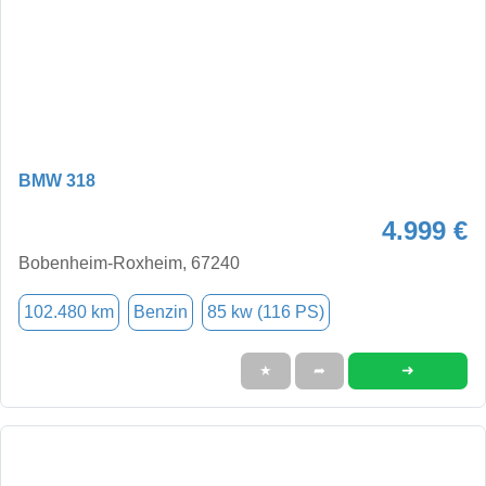
BMW 318
4.999 €
Bobenheim-Roxheim, 67240
102.480 km
Benzin
85 kw (116 PS)
➜
★
➦