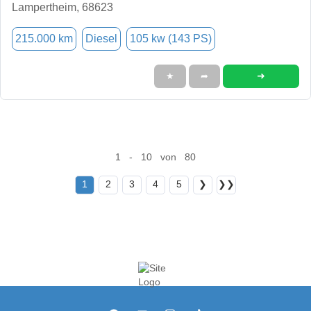
Lampertheim, 68623
215.000 km
Diesel
105 kw (143 PS)
➜
★
➦
1 - 10 von 80
1
2
3
4
5
❯
❯❯