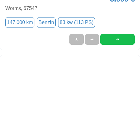
Worms, 67547
147.000 km
Benzin
83 kw (113 PS)
➜
★
➦