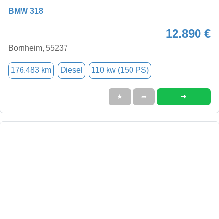
BMW 318
12.890 €
Bornheim, 55237
176.483 km
Diesel
110 kw (150 PS)
➜
★
➦