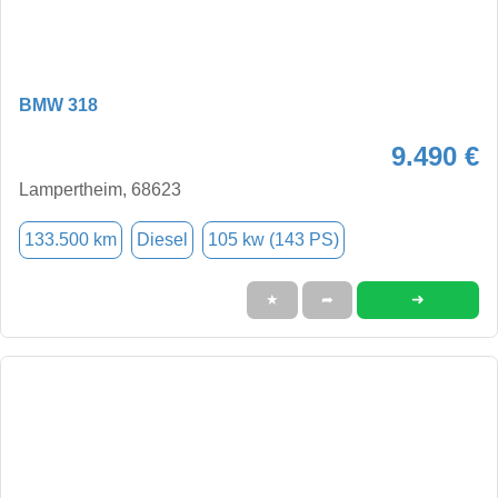
BMW 318
9.490 €
Lampertheim, 68623
133.500 km
Diesel
105 kw (143 PS)
➜
★
➦