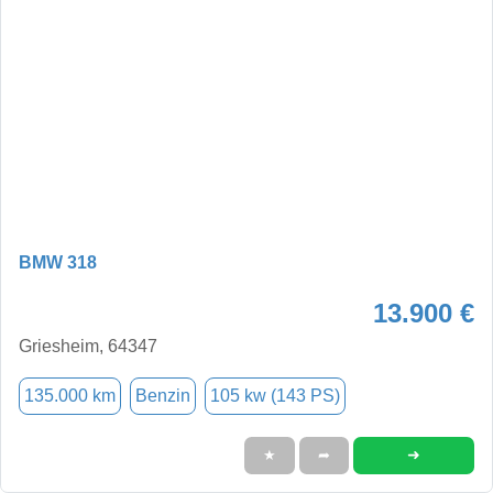
BMW 318
13.900 €
Griesheim, 64347
135.000 km
Benzin
105 kw (143 PS)
➜
★
➦