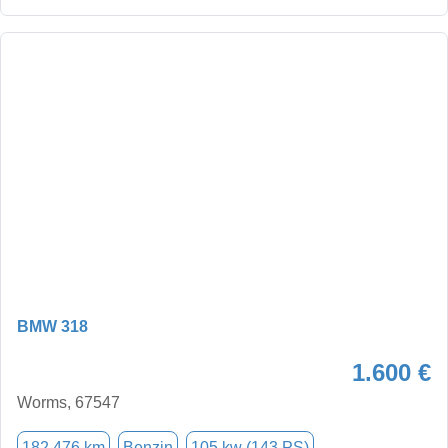
BMW 318
1.600 €
Worms, 67547
182.476 km
Benzin
105 kw (143 PS)