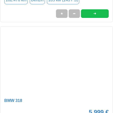
➜
★
➦
BMW 318
5.999 €