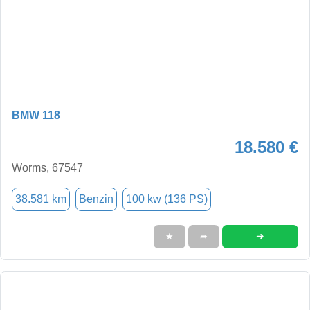
BMW 118
18.580 €
Worms, 67547
38.581 km
Benzin
100 kw (136 PS)
➜
★
➦