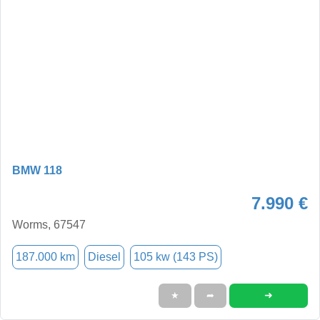
BMW 118
7.990 €
Worms, 67547
187.000 km
Diesel
105 kw (143 PS)
➜
★
➦