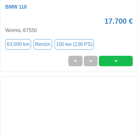
BMW 118
17.700 €
Worms, 67550
63.000 km
Benzin
100 kw (136 PS)
➜
★
➦