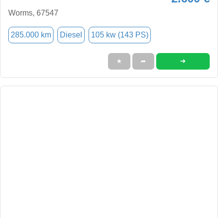
Worms, 67547
285.000 km
Diesel
105 kw (143 PS)
➜
★
➦