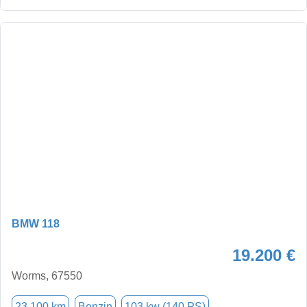
BMW 118
19.200 €
Worms, 67550
23.100 km
Benzin
103 kw (140 PS)