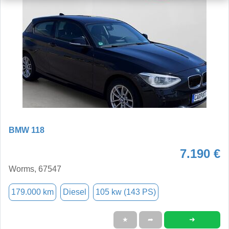
BMW 118
7.190 €
Worms, 67547
179.000 km
Diesel
105 kw (143 PS)
➜
★
➦