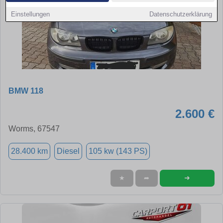
Einstellungen
Datenschutzerklärung
BMW 118
2.600 €
Worms, 67547
28.400 km
Diesel
105 kw (143 PS)
➜
★
➦