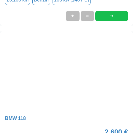
➜
★
➦
BMW 118
2.600 €