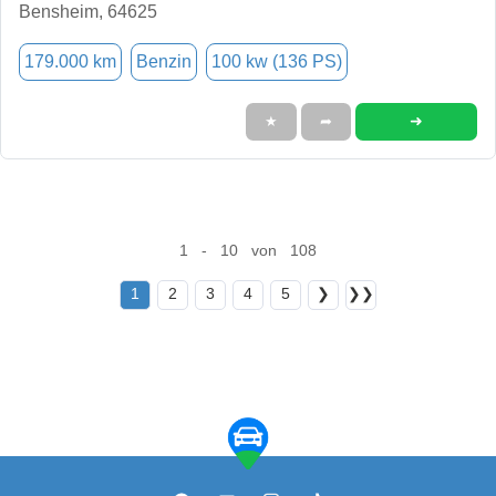
Bensheim, 64625
179.000 km
Benzin
100 kw (136 PS)
➜
★
➦
1 - 10 von 108
1
2
3
4
5
❯
❯❯