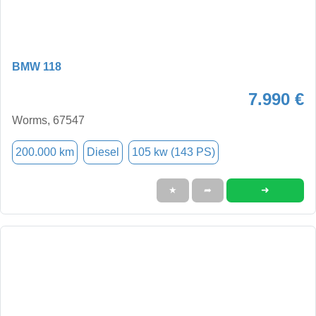
BMW 118
7.990 €
Worms, 67547
200.000 km
Diesel
105 kw (143 PS)
➜
★
➦