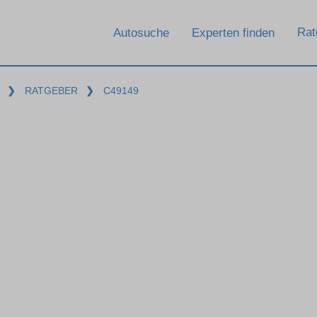
Rat
Autosuche
Experten finden
❯
RATGEBER
❯
C49149