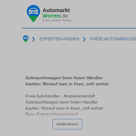
Automarkt
Worms
.de
Autos einfach finden
❯
EXPERTEN-FINDEN
❯
FREIE-AUTOHÄNDLER
Gebrauchtwagen beim freien Händler
kaufen: Worauf man in #seo_ort# achtet
Freie Autohändler · #replacements#
Gebrauchtwagen beim freien Händler
kaufen: Worauf man in #seo_ort# achtet
Beim Gebrauchtwagenkauf
#replacements# stellt sich oft die Frage, ob
weiterlesen
ein freier Händler die richtige Wahl ist.
Freie Händler unterscheiden sich von