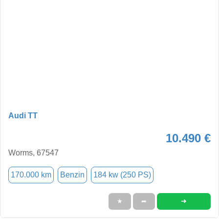
Audi TT
10.490 €
Worms, 67547
170.000 km
Benzin
184 kw (250 PS)
➜
★
➦