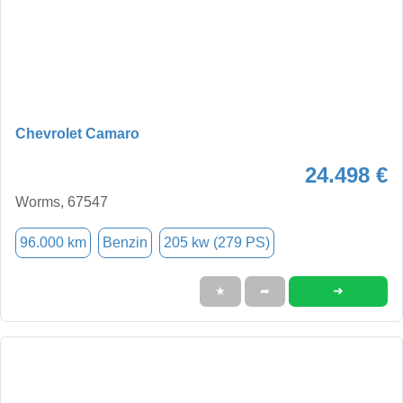
Chevrolet Camaro
24.498 €
Worms, 67547
96.000 km
Benzin
205 kw (279 PS)
➜
★
➦