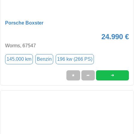
Porsche Boxster
24.990 €
Worms, 67547
145.000 km
Benzin
196 kw (266 PS)
➜
★
➦