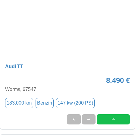
Audi TT
8.490 €
Worms, 67547
183.000 km
Benzin
147 kw (200 PS)
➜
★
➦