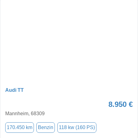
Audi TT
8.950 €
Mannheim, 68309
170.450 km
Benzin
118 kw (160 PS)