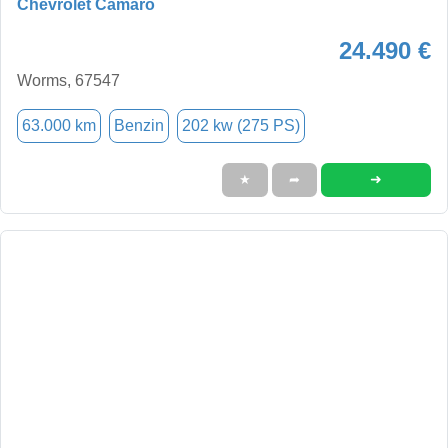
Chevrolet Camaro
24.490 €
Worms, 67547
63.000 km
Benzin
202 kw (275 PS)
➜
★
➦