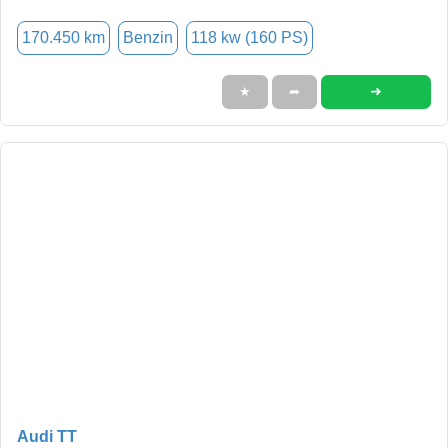
170.450 km
Benzin
118 kw (160 PS)
➜
★
➦
Audi TT