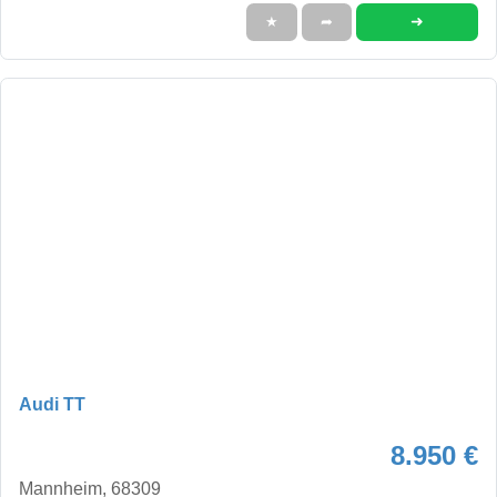
➜
★
➦
Audi TT
8.950 €
Mannheim, 68309