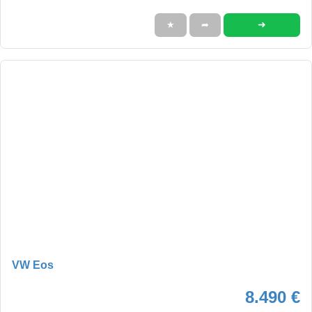
➜
★
➦
VW Eos
8.490 €