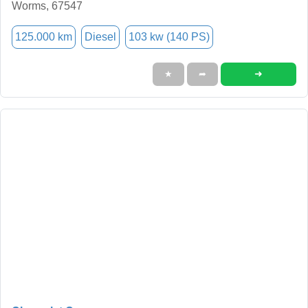
Worms, 67547
125.000 km
Diesel
103 kw (140 PS)
➜
★
➦