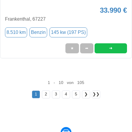
33.990 €
Frankenthal, 67227
8.510 km
Benzin
145 kw (197 PS)
➜
★
➦
1 - 10 von 105
1
2
3
4
5
❯
❯❯