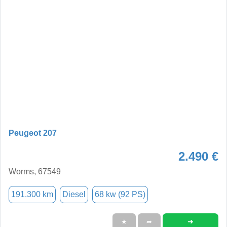
Peugeot 207
2.490 €
Worms, 67549
191.300 km
Diesel
68 kw (92 PS)
➜
★
➦