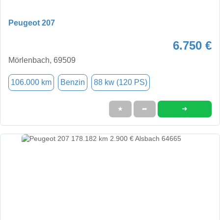
Peugeot 207
6.750 €
Mörlenbach, 69509
106.000 km
Benzin
88 kw (120 PS)
➜
★
➦