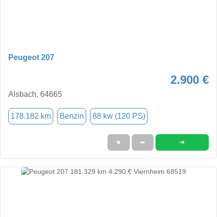
Peugeot 207
2.900 €
Alsbach, 64665
178.182 km
Benzin
88 kw (120 PS)
➜
★
➦