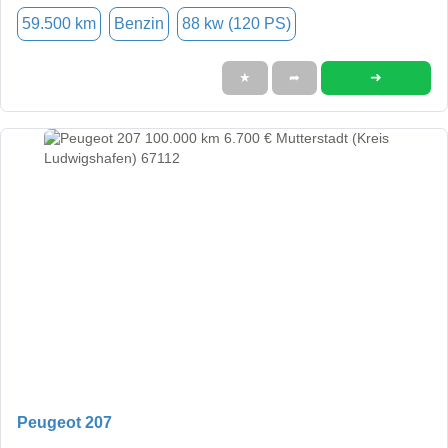
59.500 km
Benzin
88 kw (120 PS)
➜
★
➦
Peugeot 207