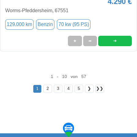
4.290 €
Worms-Pfeddersheim, 67551
129.000 km
Benzin
70 kw (95 PS)
➜
★
➦
1 - 10 von 57
1
2
3
4
5
❯
❯❯