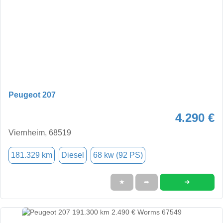
Peugeot 207
4.290 €
Viernheim, 68519
181.329 km
Diesel
68 kw (92 PS)
➜
★
➦