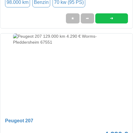
98.000 km
Benzin
70 kw (95 PS)
➜
★
➦
Peugeot 207