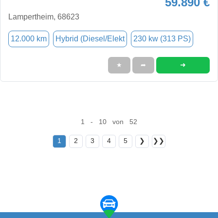
59.890 €
Lampertheim, 68623
12.000 km
Hybrid (Diesel/Elekt
230 kw (313 PS)
➜
★
➦
1 - 10 von 52
1
2
3
4
5
❯
❯❯