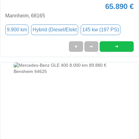
65.890 €
Mannheim, 68165
9.900 km
Hybrid (Diesel/Elekt
145 kw (197 PS)
➜
★
➦