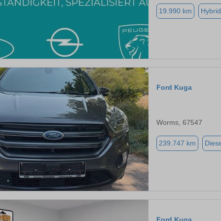
19.990 km
Hybrid
Ford Kuga
Worms, 67547
239.747 km
Diese
Ford Kuga