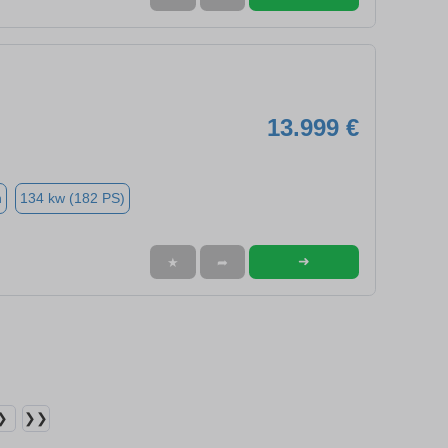
13.999 €
n
134 kw (182 PS)
➜
★
➦
❯
❯❯