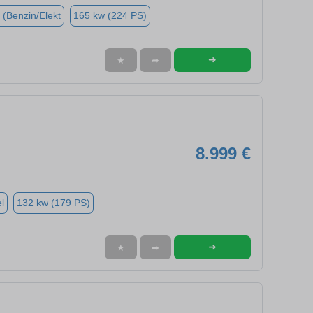
 (Benzin/Elekt
165 kw (224 PS)
➜
★
➦
8.999 €
l
132 kw (179 PS)
➜
★
➦