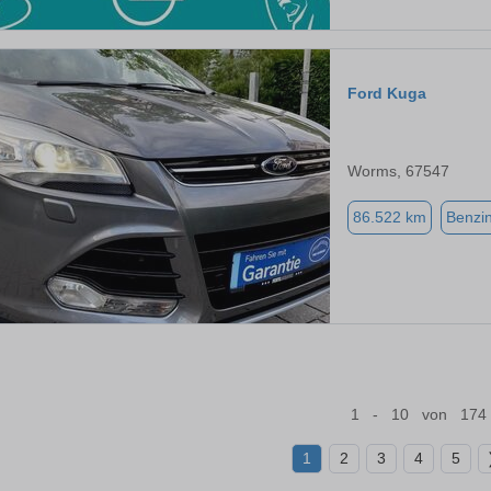
Ford Kuga
Worms, 67547
86.522 km
Benzi
1 - 10 von 174
1
2
3
4
5