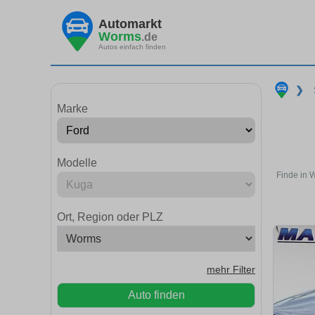
Automarkt
Worms
.de
Autos einfach finden
❯
Marke
Modelle
Finde in 
Ort, Region oder PLZ
mehr Filter
Auto finden