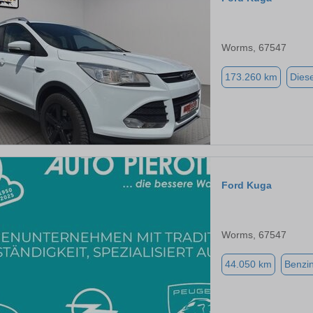
Worms, 67547
173.260 km
Diese
Ford Kuga
Worms, 67547
44.050 km
Benzi