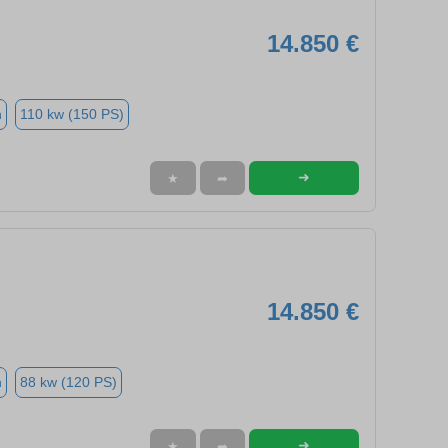
14.850 €
n
110 kw (150 PS)
➜
★
➦
14.850 €
n
88 kw (120 PS)
➜
★
➦