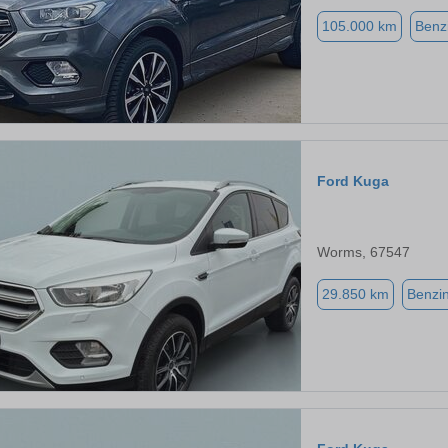
105.000 km
Benz
Ford Kuga
Worms, 67547
29.850 km
Benzi