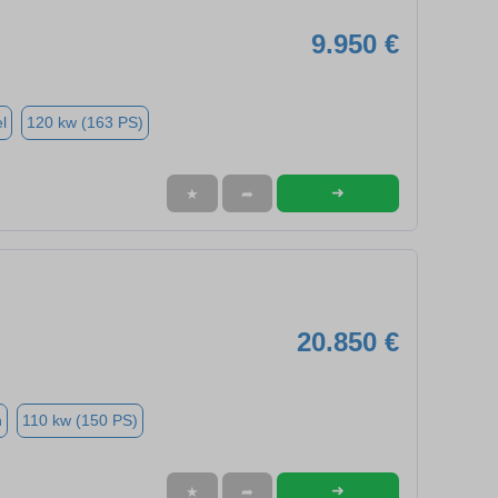
9.950 €
l
120 kw (163 PS)
➜
★
➦
20.850 €
n
110 kw (150 PS)
➜
★
➦