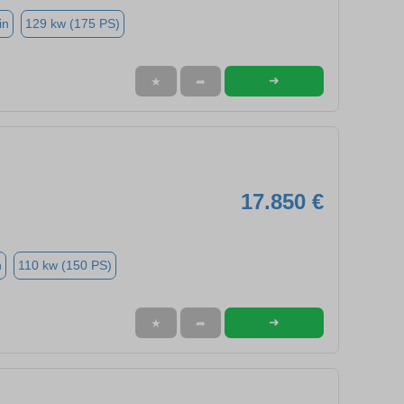
in
129 kw (175 PS)
➜
★
➦
17.850 €
n
110 kw (150 PS)
➜
★
➦