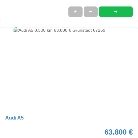
➜
★
➦
Audi A5
63.800 €