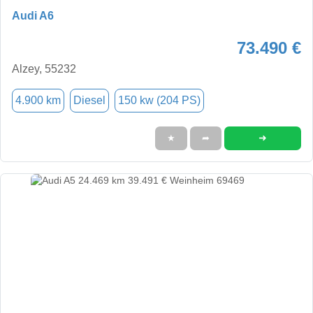
Audi A6
73.490 €
Alzey, 55232
4.900 km
Diesel
150 kw (204 PS)
➜
★
➦