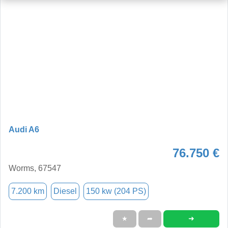
Audi A6
76.750 €
Worms, 67547
7.200 km
Diesel
150 kw (204 PS)
➜
★
➦