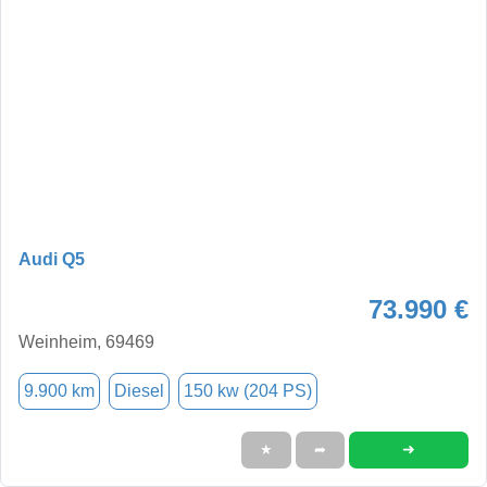
Audi Q5
73.990 €
Weinheim, 69469
9.900 km
Diesel
150 kw (204 PS)
➜
★
➦