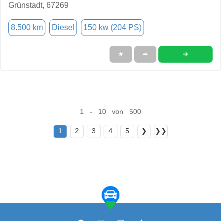
Grünstadt, 67269
8.500 km
Diesel
150 kw (204 PS)
➜
★
➦
1 - 10 von 500
1
2
3
4
5
❯
❯❯