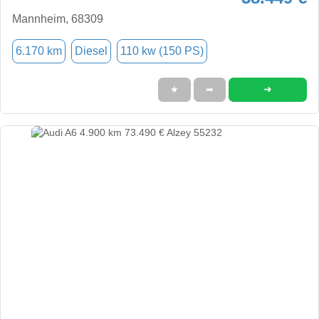
Mannheim, 68309
6.170 km
Diesel
110 kw (150 PS)
➜
★
➦