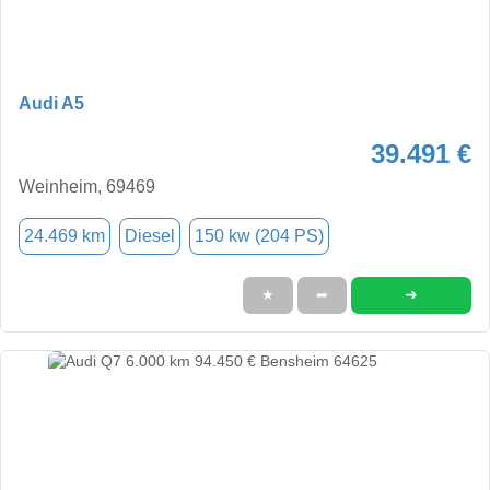
Audi A5
39.491 €
Weinheim, 69469
24.469 km
Diesel
150 kw (204 PS)
➜
★
➦