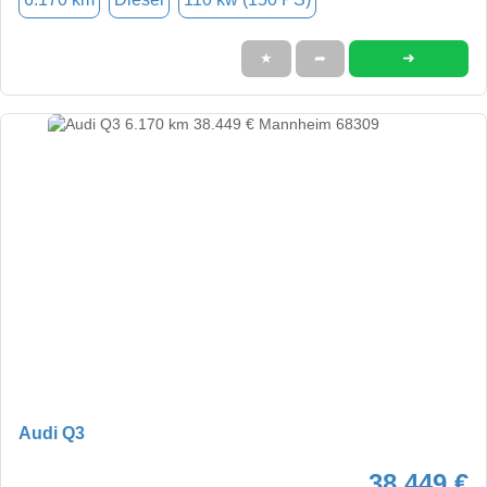
➜
★
➦
Audi Q3
38.449 €