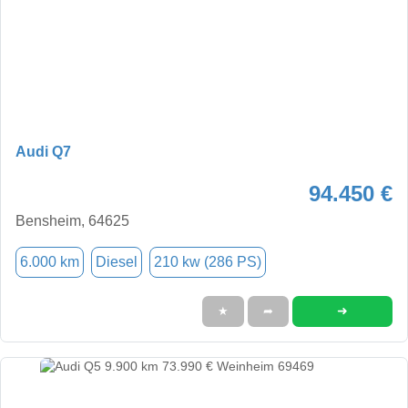
Audi Q7
94.450 €
Bensheim, 64625
6.000 km
Diesel
210 kw (286 PS)
➜
★
➦