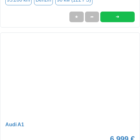
➜
★
➦
Audi A1
6.999 €