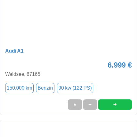
Audi A1
6.999 €
Waldsee, 67165
150.000 km
Benzin
90 kw (122 PS)
➜
★
➦