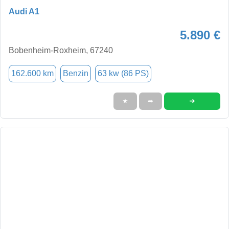
Audi A1
5.890 €
Bobenheim-Roxheim, 67240
162.600 km
Benzin
63 kw (86 PS)
➜
★
➦