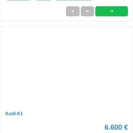
➜
★
➦
Audi A1
6.600 €