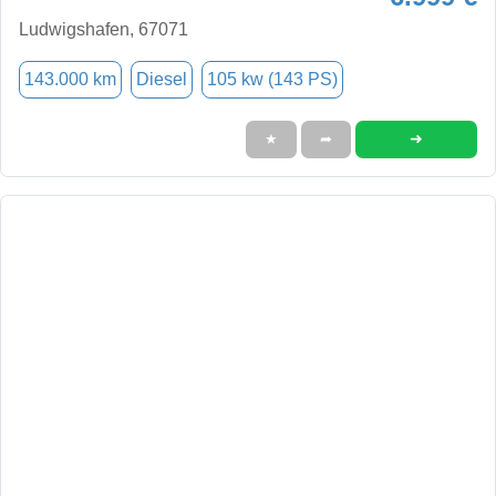
Ludwigshafen, 67071
143.000 km
Diesel
105 kw (143 PS)
➜
★
➦