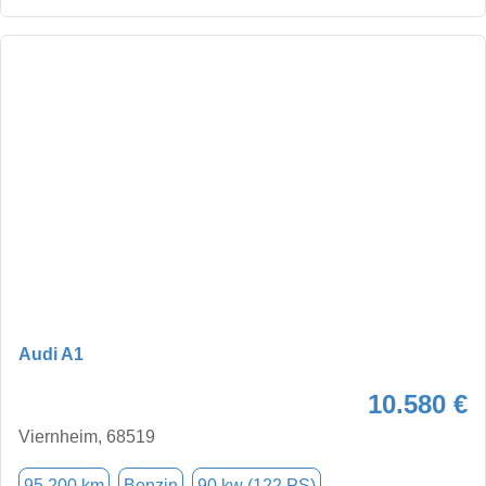
Audi A1
10.580 €
Viernheim, 68519
95.200 km
Benzin
90 kw (122 PS)