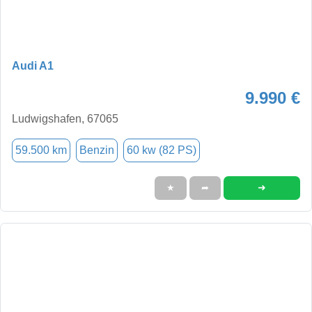
Audi A1
9.990 €
Ludwigshafen, 67065
59.500 km
Benzin
60 kw (82 PS)
➜
★
➦