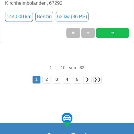
Kirchheimbolanden, 67292
144.000 km
Benzin
63 kw (86 PS)
➜
★
➦
1 - 10 von 62
1
2
3
4
5
❯
❯❯