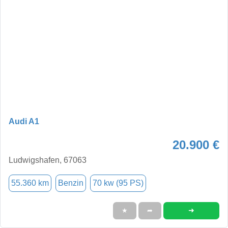
Audi A1
20.900 €
Ludwigshafen, 67063
55.360 km
Benzin
70 kw (95 PS)
➜
★
➦