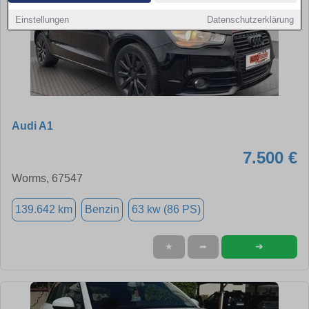
Einstellungen
Datenschutzerklärung
Audi A1
7.500 €
Worms, 67547
139.642 km
Benzin
63 kw (86 PS)
➜
★
➦