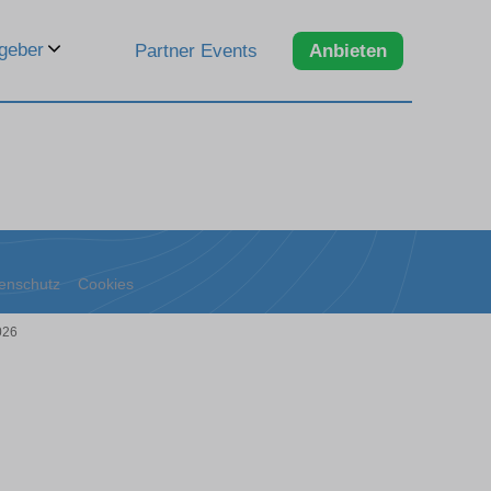
geber
Partner Events
Anbieten
enschutz
Cookies
026