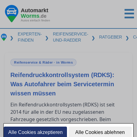
Automarkt
☰
Worms
.de
Autos einfach finden
EXPERTEN-
REIFENSERVICE-
RATGEBER
C
❯
❯
❯
❯
FINDEN
UND-RAEDER
Reifenservice & Räder · in Worms
Reifendruckkontrollsystem (RDKS):
Was Autofahrer beim Servicetermin
wissen müssen
Ein Reifendruckkontrollsystem (RDKS) ist seit
2014 für alle in der EU neu zugelassenen
Fahrzeuge gesetzlich vorgeschrieben. Beim
in Worms müssen Autofahrer
Reifenservice
Alle Cookies akzeptieren
Alle Cookies ablehnen
wissen, dass spezielle Sensoren bei der