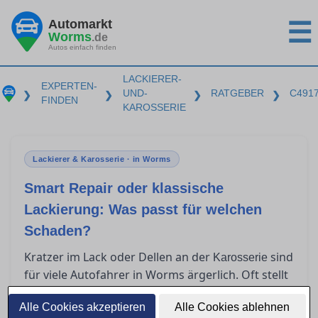
Automarkt
☰
Worms
.de
Autos einfach finden
LACKIERER-
EXPERTEN-
UND-
RATGEBER
C491
❯
❯
❯
❯
FINDEN
KAROSSERIE
Lackierer & Karosserie · in Worms
Smart Repair oder klassische
Lackierung: Was passt für welchen
Schaden?
Kratzer im Lack oder Dellen an der
sind
Karosserie
für viele Autofahrer in Worms ärgerlich. Oft stellt
sich die Frage, ob Smart Repair ausreicht oder
Alle Cookies akzeptieren
eine klassische Lackierung nötig ist. In diesem
Alle Cookies ablehnen