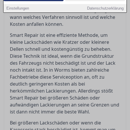
Ratgeber werden die Vor- und Nachteile beider
Einstellungen
Datenschutzerklärung
Methoden beleuchtet, um Orientierung zu geben,
wann welches Verfahren sinnvoll ist und welche
Kosten anfallen können.
Smart Repair ist eine effiziente Methode, um
kleine Lackschäden wie Kratzer oder kleinere
Dellen schnell und kostengünstig zu beheben.
Diese Technik ist ideal, wenn die Grundstruktur
des Fahrzeugs nicht beschädigt ist und der Lack
noch intakt ist. In in Worms bieten zahlreiche
Fachbetriebe diese Serviceoption an, oft zu
deutlich geringeren Kosten als bei
herkömmlichen Lackierungen. Allerdings stößt
Smart Repair bei größeren Schäden oder
aufwändigen Lackierungen an seine Grenzen und
ist dann nicht immer die beste Wahl.
Bei größeren Lackschäden oder wenn die
Karosserie stark beschädigt ist, kommt man um