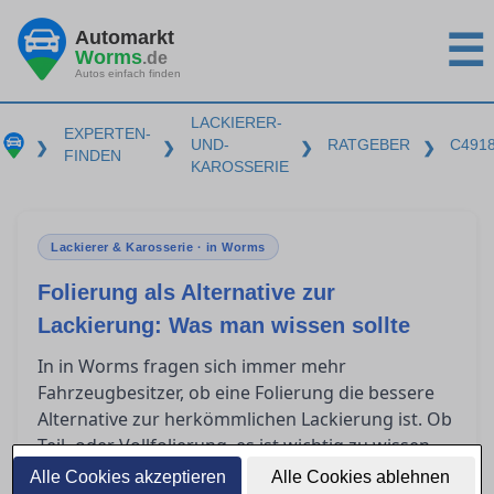
Automarkt
☰
Worms
.de
Autos einfach finden
LACKIERER-
EXPERTEN-
UND-
RATGEBER
C491
❯
❯
❯
❯
FINDEN
KAROSSERIE
Lackierer & Karosserie · in Worms
Folierung als Alternative zur
Lackierung: Was man wissen sollte
In in Worms fragen sich immer mehr
Fahrzeugbesitzer, ob eine Folierung die bessere
Alternative zur herkömmlichen Lackierung ist. Ob
Teil- oder Vollfolierung, es ist wichtig zu wissen,
was diese Techniken leisten können, was sie
Alle Cookies akzeptieren
Alle Cookies ablehnen