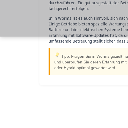
durchzuführen. Ein gut ausgestatteter Bet
fachgerecht erfolgen.
In in Worms ist es auch sinnvoll, sich n
Einige Betriebe bieten spezielle Wartungs
Batterie und der elektrischen Systeme bei
Erfahrung mit Software-Updates hat, da d
umfassende Betreuung stellt sicher, dass 
Tipp: Fragen Sie in Worms gezielt nac
und überprüfen Sie deren Erfahrung mit 
oder Hybrid optimal gewartet wird.