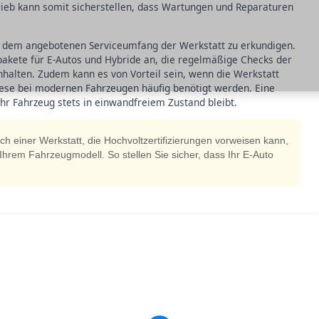
rieb kann somit sicherstellen, dass Wartungen und Reparaturen
ach dem angebotenen Serviceumfang der Werkstatt zu erkundigen.
pakete für E-Autos und Hybride an, die regelmäßige Checks der
nhalten. Zudem kann es von Vorteil sein, wenn die Werkstatt
iese bei modernen Fahrzeugen häufig benötigt werden. Eine
Ihr Fahrzeug stets in einwandfreiem Zustand bleibt.
h einer Werkstatt, die Hochvoltzertifizierungen vorweisen kann,
Ihrem Fahrzeugmodell. So stellen Sie sicher, dass Ihr E-Auto