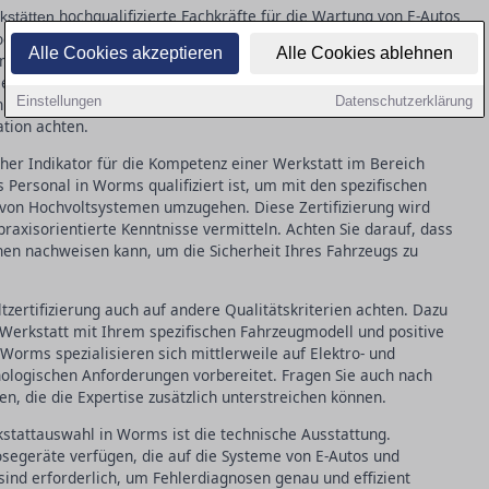
hochqualifizierte Fachkräfte für die Wartung von E-Autos
kstätten
genannte Hochvoltzertifizierung der Mitarbeiter ist hierbei
Alle Cookies akzeptieren
Alle Cookies ablehnen
 mit den Hochvoltsystemen solcher Fahrzeuge garantiert. Nur
lle Schulung abgeschlossen hat, können die komplexen
Einstellungen
Datenschutzerklärung
en. Bei der Suche nach einer geeigneten Werkstatt in Worms
ation achten.
icher Indikator für die Kompetenz einer Werkstatt im Bereich
as Personal in Worms qualifiziert ist, um mit den spezifischen
von Hochvoltsystemen umzugehen. Diese Zertifizierung wird
raxisorientierte Kenntnisse vermitteln. Achten Sie darauf, dass
nen nachweisen kann, um die Sicherheit Ihres Fahrzeugs zu
zertifizierung auch auf andere Qualitätskriterien achten. Dazu
 Werkstatt mit Ihrem spezifischen Fahrzeugmodell und positive
orms spezialisieren sich mittlerweile auf Elektro- und
nologischen Anforderungen vorbereitet. Fragen Sie auch nach
en, die die Expertise zusätzlich unterstreichen können.
kstattauswahl in Worms ist die technische Ausstattung.
segeräte verfügen, die auf die Systeme von E-Autos und
ind erforderlich, um Fehlerdiagnosen genau und effizient