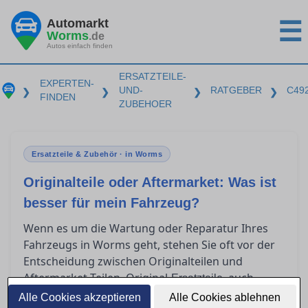
Automarkt
☰
Worms
.de
Autos einfach finden
ERSATZTEILE-
EXPERTEN-
UND-
RATGEBER
C49
❯
❯
❯
❯
FINDEN
ZUBEHOER
Ersatzteile & Zubehör · in Worms
Originalteile oder Aftermarket: Was ist
besser für mein Fahrzeug?
Wenn es um die Wartung oder Reparatur Ihres
Fahrzeugs in Worms geht, stehen Sie oft vor der
Entscheidung zwischen Originalteilen und
Aftermarket-Teilen. Original-
, auch
Ersatzteile
OEM-Teile genannt, stammen direkt vom
Alle Cookies akzeptieren
Alle Cookies ablehnen