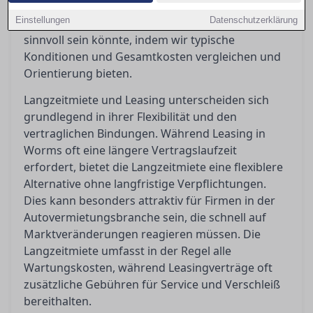
Nutzung und Bedarf variieren können. In diesem
Einstellungen
Datenschutzerklärung
Artikel beleuchten wir, welche Option für Sie
sinnvoll sein könnte, indem wir typische
Konditionen und Gesamtkosten vergleichen und
Orientierung bieten.
Langzeitmiete und Leasing unterscheiden sich
grundlegend in ihrer Flexibilität und den
vertraglichen Bindungen. Während Leasing in
Worms oft eine längere Vertragslaufzeit
erfordert, bietet die Langzeitmiete eine flexiblere
Alternative ohne langfristige Verpflichtungen.
Dies kann besonders attraktiv für Firmen in der
Autovermietungsbranche sein, die schnell auf
Marktveränderungen reagieren müssen. Die
Langzeitmiete umfasst in der Regel alle
Wartungskosten, während Leasingverträge oft
zusätzliche Gebühren für Service und Verschleiß
bereithalten.