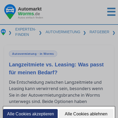
Automarkt
☰
Worms
.de
Autos einfach finden
EXPERTEN-
AUTOVERMIETUNG
RATGEBER
❯
❯
❯
❯
FINDEN
Autovermietung · in Worms
Langzeitmiete vs. Leasing: Was passt
für meinen Bedarf?
Die Entscheidung zwischen Langzeitmiete und
kann verwirrend sein, besonders wenn
Leasing
Sie in der Autovermietungsbranche in Worms
unterwegs sind. Beide Optionen haben
spezifische Vorteile und unterschiedliche
Kostenstrukturen, die je nach individueller
Alle Cookies akzeptieren
Alle Cookies ablehnen