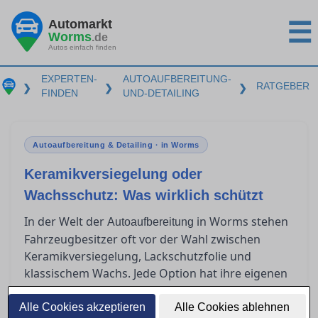
Automarkt
☰
Worms
.de
Autos einfach finden
EXPERTEN-
AUTOAUFBEREITUNG-
RATGEBER
❯
❯
❯
FINDEN
UND-DETAILING
Autoaufbereitung & Detailing · in Worms
Keramikversiegelung oder
Wachsschutz: Was wirklich schützt
In der Welt der
in Worms stehen
Autoaufbereitung
Fahrzeugbesitzer oft vor der Wahl zwischen
Keramikversiegelung, Lackschutzfolie und
klassischem Wachs. Jede Option hat ihre eigenen
Vorzüge und Herausforderungen in Bezug auf
Haltbarkeit, Kosten und Anwendung. Doch
Alle Cookies akzeptieren
Alle Cookies ablehnen