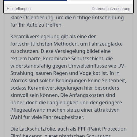
welche Methode bietet wirklich den besten
Einstellungen
Datenschutzerklärung
Schutz? In diesem Artikel geben wir Ihnen eine
klare Orientierung, um die richtige Entscheidung
für Ihr Auto zu treffen.
Keramikversiegelung gilt als eine der
fortschrittlichsten Methoden, um Fahrzeuglacke
zu schützen. Diese Versiegelung bildet eine
extrem harte, keramische Schutzschicht, die
widerstandsfähig gegen Umwelteinflüsse wie UV-
Strahlung, sauren Regen und Vogelkot ist. In in
Worms sind solche Bedingungen keine Seltenheit,
sodass Keramikversiegelungen hier besonders
sinnvoll sein können. Die Anfangskosten sind
höher, doch die Langlebigkeit und der geringere
Pflegeaufwand machen sie zu einer attraktiven
Wahl für viele Fahrzeugbesitzer.
Die Lackschutzfolie, auch als PPF (Paint Protection
Film) bekannt, bietet physischen Schutz vor