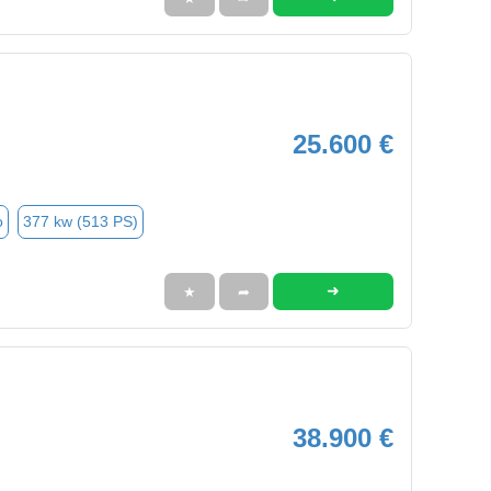
25.600 €
o
377 kw (513 PS)
➜
★
➦
38.900 €