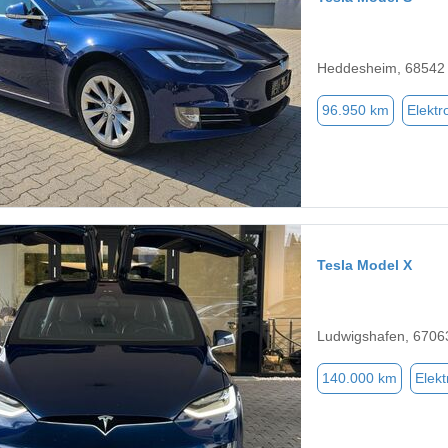
Heddesheim, 68542
96.950 km
Elektr
Tesla Model X
Ludwigshafen, 6706
140.000 km
Elekt