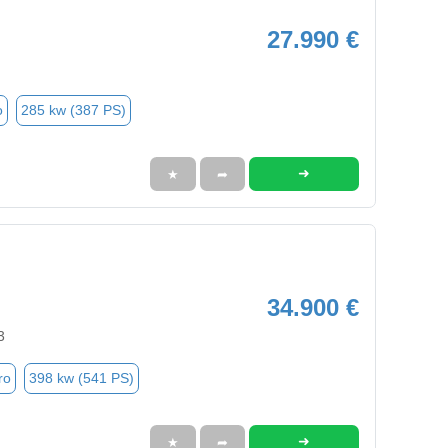
27.990 €
o
285 kw (387 PS)
➜
★
➦
34.900 €
3
ro
398 kw (541 PS)
➜
★
➦