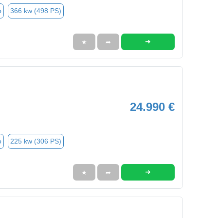
o
366 kw (498 PS)
➜
★
➦
24.990 €
o
225 kw (306 PS)
➜
★
➦