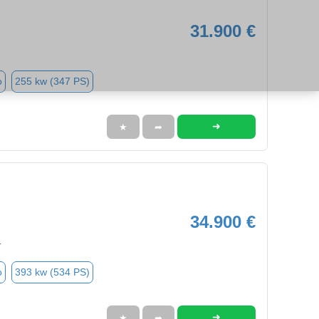
31.900 €
o
255 kw (347 PS)
➜
★
➦
34.900 €
4
o
393 kw (534 PS)
➜
★
➦