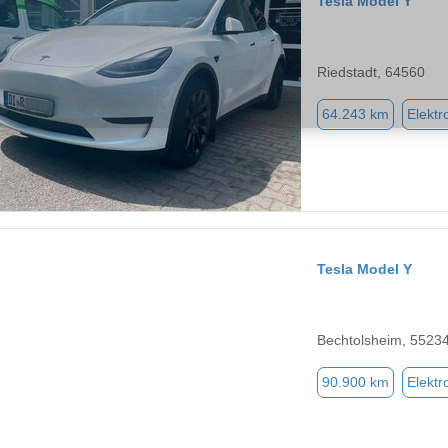
Tesla Model Y
Riedstadt, 64560
64.243 km
Elektr
Tesla Model Y
Bechtolsheim, 5523
90.900 km
Elektr