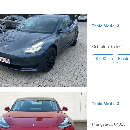
Tesla Model 3
Osthofen, 67574
98.000 km
Elektr
Tesla Model 3
Pfungstadt, 64319