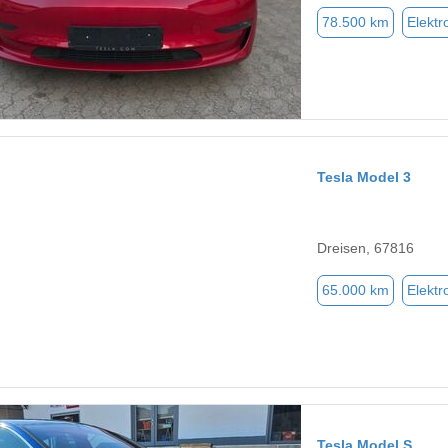
78.500 km
Elektr
Tesla Model 3
Dreisen, 67816
65.000 km
Elektr
Tesla Model S