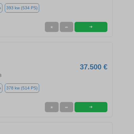
o
393 kw (534 PS)
➜
★
➦
37.500 €
3
o
378 kw (514 PS)
➜
★
➦