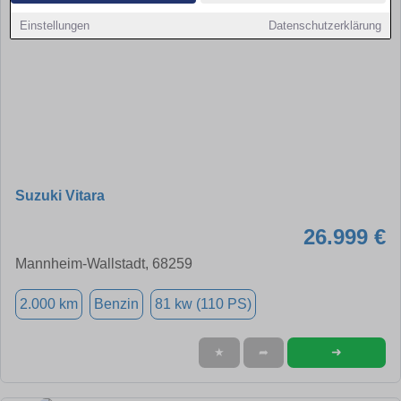
Einstellungen
Datenschutzerklärung
Suzuki Vitara
26.999 €
Mannheim-Wallstadt, 68259
2.000 km
Benzin
81 kw (110 PS)
➜
★
➦