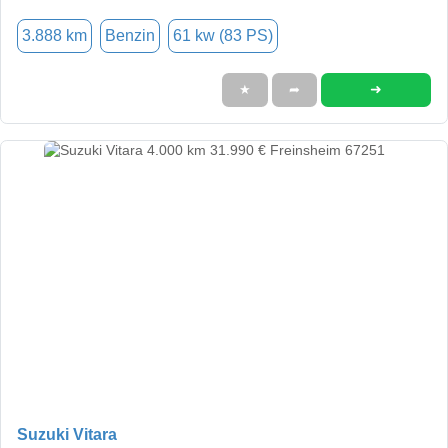
3.888 km
Benzin
61 kw (83 PS)
➜
★
➦
Suzuki Vitara