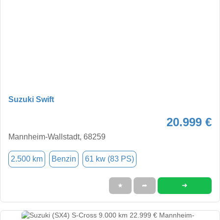
Suzuki Swift
20.999 €
Mannheim-Wallstadt, 68259
2.500 km
Benzin
61 kw (83 PS)
➜
★
➦