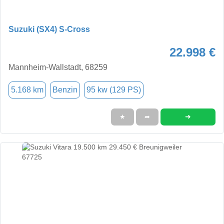
Suzuki (SX4) S-Cross
22.998 €
Mannheim-Wallstadt, 68259
5.168 km
Benzin
95 kw (129 PS)
➜
★
➦