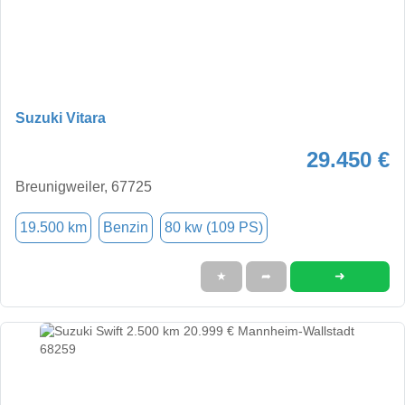
Suzuki Vitara
29.450 €
Breunigweiler, 67725
19.500 km
Benzin
80 kw (109 PS)
➜
★
➦