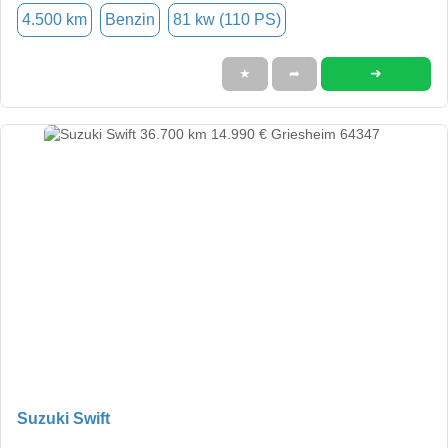
4.500 km
Benzin
81 kw (110 PS)
➜
★
➦
Suzuki Swift