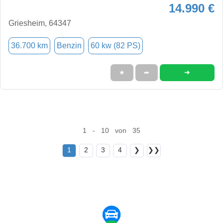
14.990 €
Griesheim, 64347
36.700 km
Benzin
60 kw (82 PS)
➜
★
➦
1 - 10 von 35
1
2
3
4
❯
❯❯