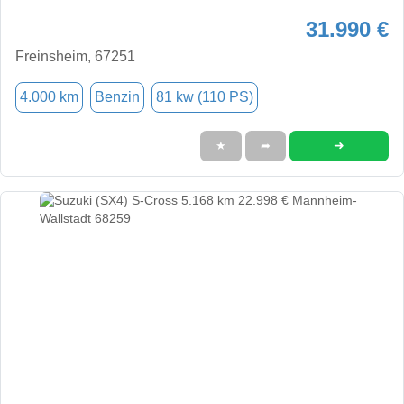
31.990 €
Freinsheim, 67251
4.000 km
Benzin
81 kw (110 PS)
➜
★
➦