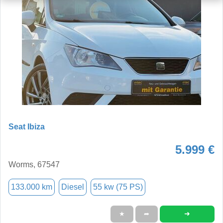
Seat Ibiza
5.999 €
Worms, 67547
133.000 km
Diesel
55 kw (75 PS)
➜
★
➦