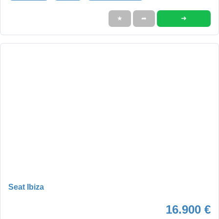
➜
★
➦
Seat Ibiza
16.900 €