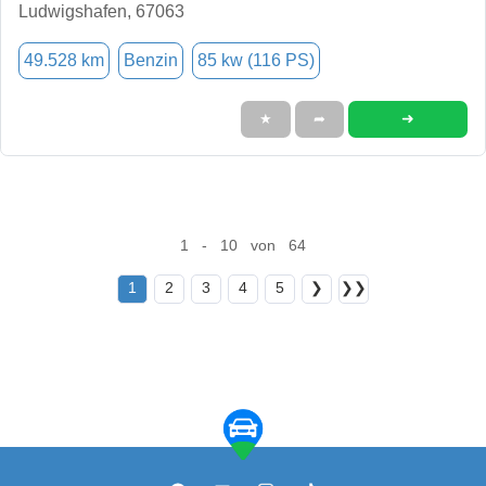
Ludwigshafen, 67063
49.528 km
Benzin
85 kw (116 PS)
➜
★
➦
1 - 10 von 64
1
2
3
4
5
❯
❯❯