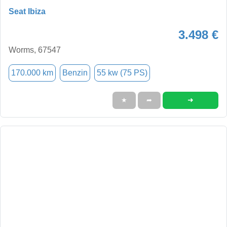
Seat Ibiza
3.498 €
Worms, 67547
170.000 km
Benzin
55 kw (75 PS)
➜
★
➦