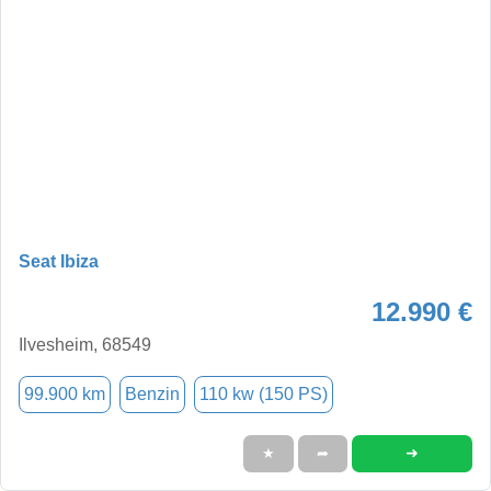
Seat Ibiza
12.990 €
Ilvesheim, 68549
99.900 km
Benzin
110 kw (150 PS)
➜
★
➦