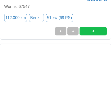
Worms, 67547
112.000 km
Benzin
51 kw (69 PS)
➜
★
➦