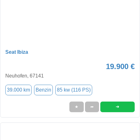
Seat Ibiza
19.900 €
Neuhofen, 67141
39.000 km
Benzin
85 kw (116 PS)
➜
★
➦