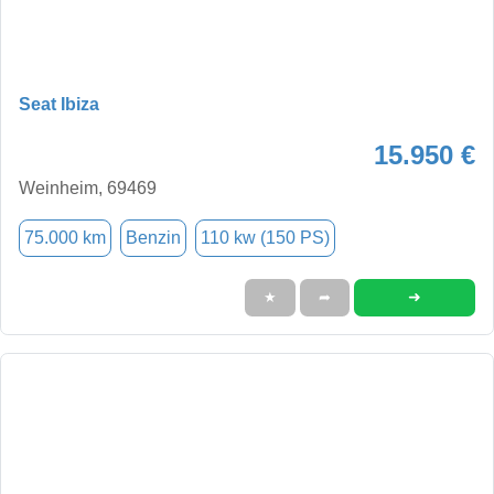
Seat Ibiza
15.950 €
Weinheim, 69469
75.000 km
Benzin
110 kw (150 PS)
➜
★
➦