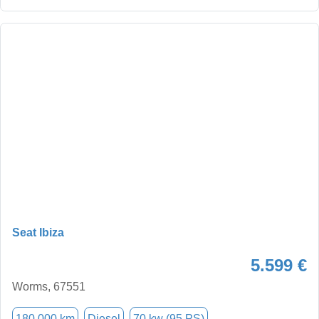
Seat Ibiza
5.599 €
Worms, 67551
180.000 km
Diesel
70 kw (95 PS)