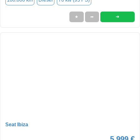
➜
★
➦
Seat Ibiza
5.999 €