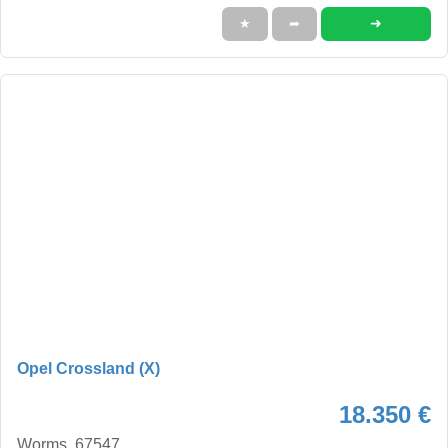
➜
★
➦
Opel Crossland (X)
18.350 €
Worms, 67547