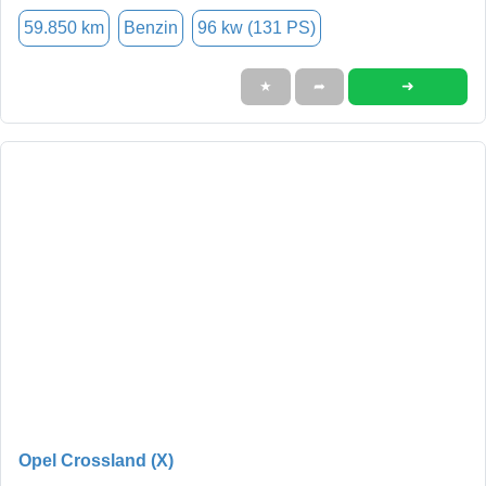
59.850 km
Benzin
96 kw (131 PS)
➜
★
➦
Opel Crossland (X)