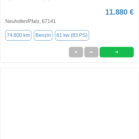
11.880 €
Neuhofen/Pfalz, 67141
74.800 km
Benzin
61 kw (83 PS)
➜
★
➦