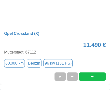
Opel Crossland (X)
11.490 €
Mutterstadt, 67112
80.000 km
Benzin
96 kw (131 PS)
➜
★
➦