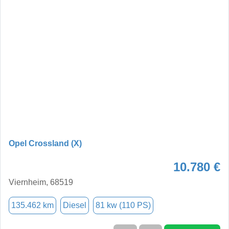
Opel Crossland (X)
10.780 €
Viernheim, 68519
135.462 km
Diesel
81 kw (110 PS)