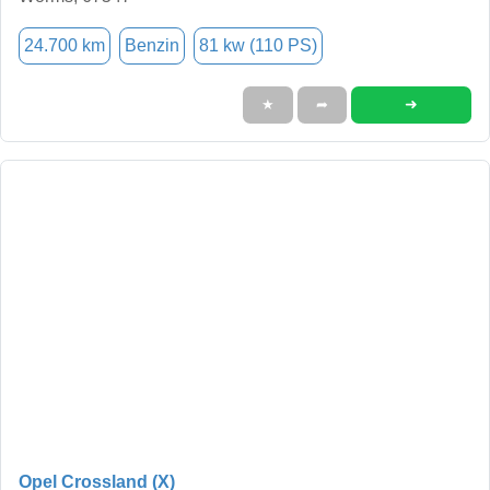
24.700 km
Benzin
81 kw (110 PS)
➜
★
➦
Opel Crossland (X)