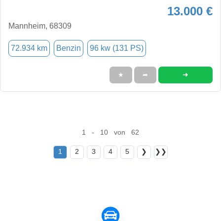
13.000 €
Mannheim, 68309
72.934 km
Benzin
96 kw (131 PS)
➜
★
➦
1 - 10 von 62
1
2
3
4
5
❯
❯❯