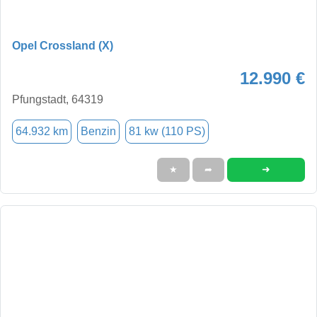
Opel Crossland (X)
12.990 €
Pfungstadt, 64319
64.932 km
Benzin
81 kw (110 PS)
➜
★
➦