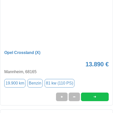
Opel Crossland (X)
13.890 €
Mannheim, 68165
19.900 km
Benzin
81 kw (110 PS)
➜
★
➦