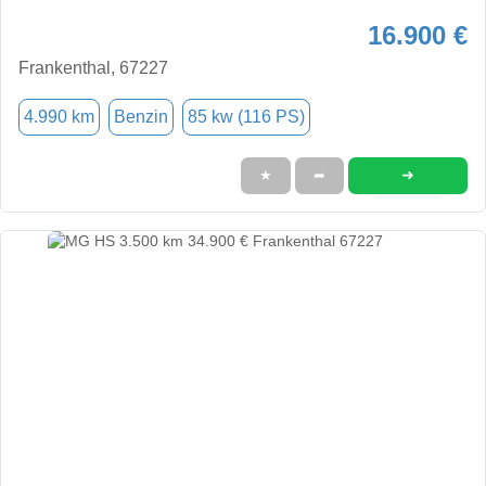
16.900 €
Frankenthal, 67227
4.990 km
Benzin
85 kw (116 PS)
➜
★
➦