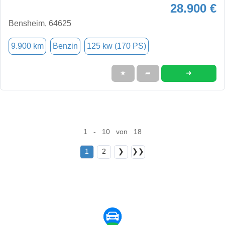
28.900 €
Bensheim, 64625
9.900 km
Benzin
125 kw (170 PS)
➜
★
➦
1 - 10 von 18
1
2
❯
❯❯