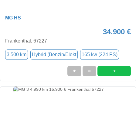
MG HS
34.900 €
Frankenthal, 67227
3.500 km
Hybrid (Benzin/Elekt
165 kw (224 PS)
➜
★
➦