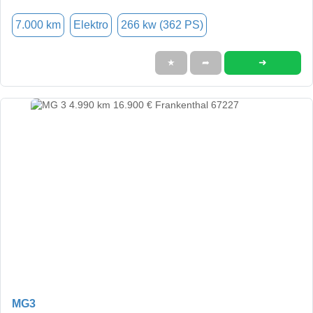
7.000 km
Elektro
266 kw (362 PS)
➜
★
➦
MG3