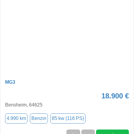
MG3
18.900 €
Bensheim, 64625
4.990 km
Benzin
85 kw (116 PS)