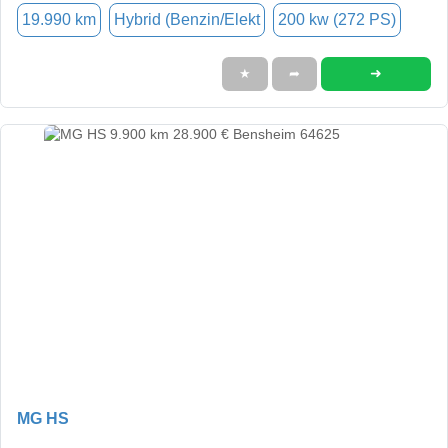
19.990 km
Hybrid (Benzin/Elekt
200 kw (272 PS)
➜
★
➦
MG HS