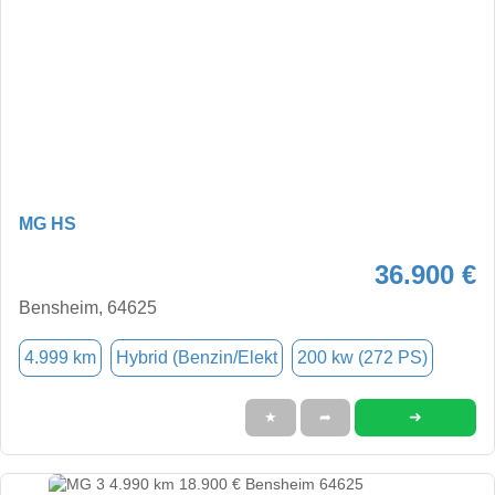
MG HS
36.900 €
Bensheim, 64625
4.999 km
Hybrid (Benzin/Elekt
200 kw (272 PS)
➜
★
➦