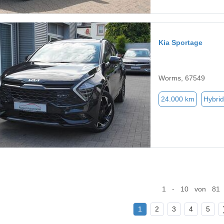
Kia Sportage
Worms, 67549
24.000 km
Hybrid
1 - 10 von 81
1
2
3
4
5