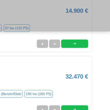
14.900 €
n
97 kw (132 PS)
➜
★
➦
32.470 €
 (Benzin/Elekt
195 kw (265 PS)
➜
★
➦