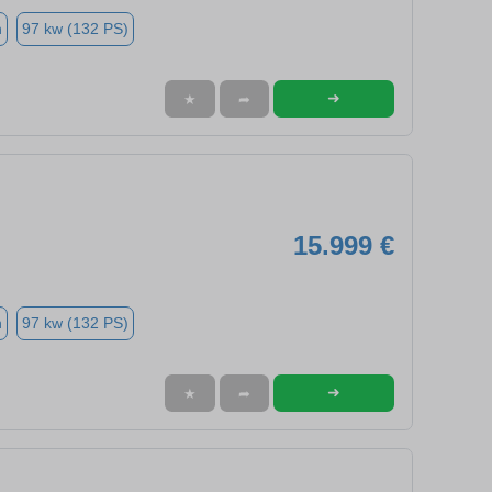
n
97 kw (132 PS)
➜
★
➦
15.999 €
n
97 kw (132 PS)
➜
★
➦