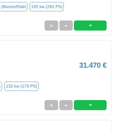
 (Benzin/Elekt
195 kw (265 PS)
➜
★
➦
31.470 €
n
132 kw (179 PS)
➜
★
➦