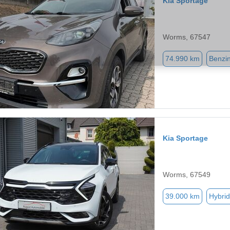
Kia Sportage
Worms, 67547
74.990 km
Benzi
Kia Sportage
Worms, 67549
39.000 km
Hybrid