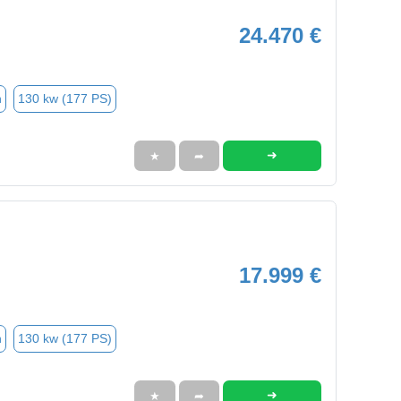
24.470 €
n
130 kw (177 PS)
➜
★
➦
17.999 €
n
130 kw (177 PS)
➜
★
➦