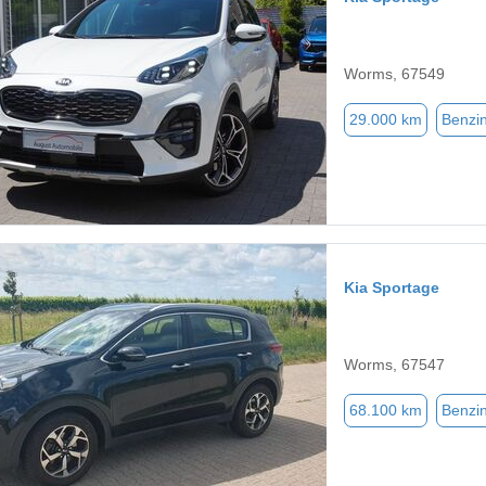
Worms, 67549
29.000 km
Benzi
Kia Sportage
Worms, 67547
68.100 km
Benzi