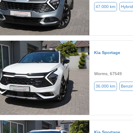
47.000 km
Hybrid
Kia Sportage
Worms, 67549
36.000 km
Benzi
Kia Sportage