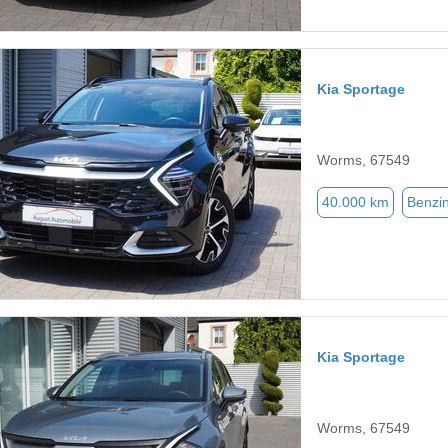
Kia Sportage
Worms, 67549
40.000 km
Benzi
Kia Sportage
Worms, 67549