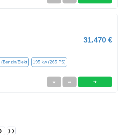
31.470 €
 (Benzin/Elekt
195 kw (265 PS)
➜
★
➦
❯
❯❯