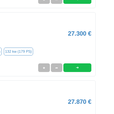
27.300 €
n
132 kw (179 PS)
➜
★
➦
27.870 €