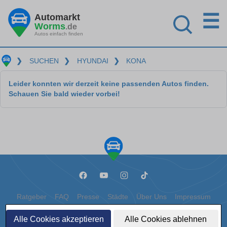
☰
Automarkt
Worms
.de
Autos einfach finden
❯
SUCHEN
❯
HYUNDAI
❯
KONA
Leider konnten wir derzeit keine passenden Autos finden.
Schauen Sie bald wieder vorbei!
Ratgeber
FAQ
Presse
Städte
Über Uns
Impressum
Datenschutz
Cookies
Alle Cookies akzeptieren
Alle Cookies ablehnen