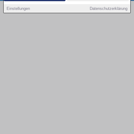
Copyright © 2000 - 2026 | 1A Infosysteme GmbH | Content by: 1a-sites-autos
Einstellungen
Datenschutzerklärung
08.08.2026