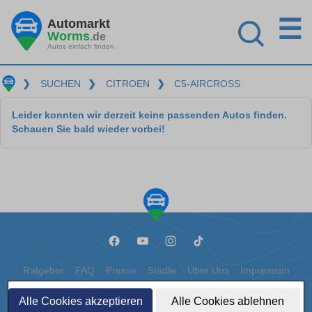
☰
Automarkt
Worms
.de
Autos einfach finden
❯
SUCHEN
❯
CITROEN
❯
C5-AIRCROSS
Leider konnten wir derzeit keine passenden Autos finden.
Schauen Sie bald wieder vorbei!
Ratgeber
FAQ
Presse
Städte
Über Uns
Impressum
Datenschutz
Cookies
Alle Cookies akzeptieren
Alle Cookies ablehnen