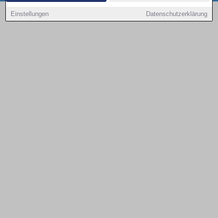
Copyright © 2000 - 2026 | 1A Infosysteme GmbH | Content by: 1a-sites-autos
Einstellungen
Datenschutzerklärung
08.08.2026