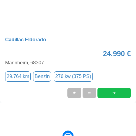
Cadillac Eldorado
24.990 €
Mannheim, 68307
29.764 km
Benzin
276 kw (375 PS)
➜
★
➦