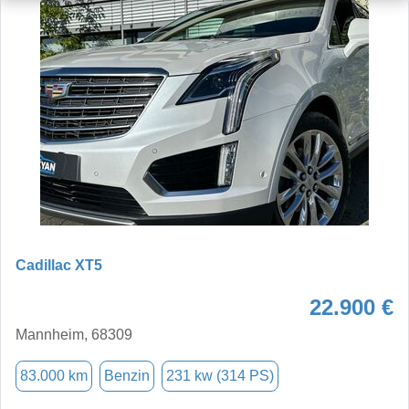
Cadillac XT5
22.900 €
Mannheim, 68309
83.000 km
Benzin
231 kw (314 PS)