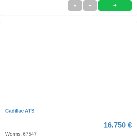
➜
★
➦
Cadillac ATS
16.750 €
Worms, 67547