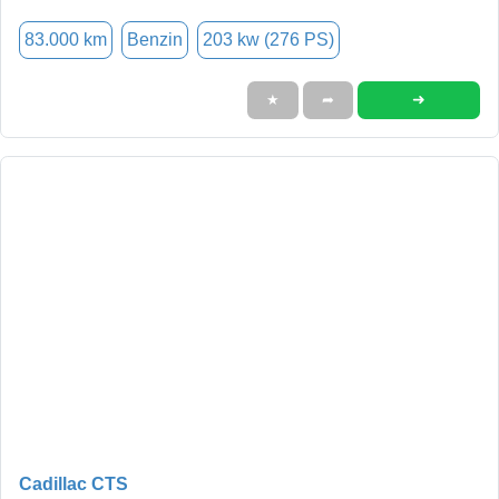
83.000 km
Benzin
203 kw (276 PS)
➜
★
➦
Cadillac CTS