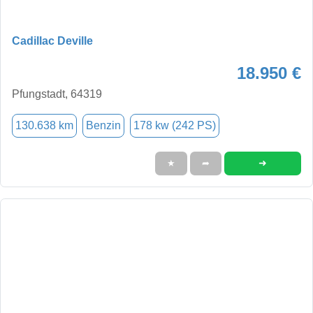
Cadillac Deville
18.950 €
Pfungstadt, 64319
130.638 km
Benzin
178 kw (242 PS)
➜
★
➦