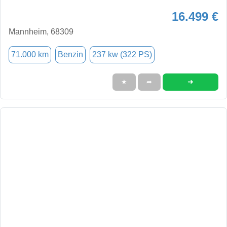
16.499 €
Mannheim, 68309
71.000 km
Benzin
237 kw (322 PS)
➜
★
➦