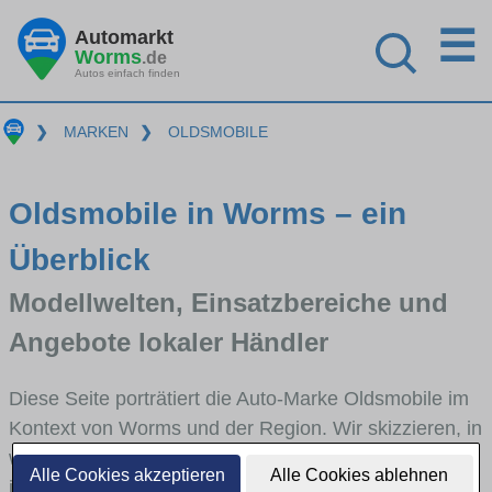
☰
Automarkt
Worms
.de
Autos einfach finden
❯
MARKEN
❯
OLDSMOBILE
Oldsmobile in Worms – ein
Überblick
Modellwelten, Einsatzbereiche und
Angebote lokaler Händler
Diese Seite porträtiert die Auto-Marke Oldsmobile im
Kontext von Worms und der Region. Wir skizzieren, in
welchen Fahrzeugklassen Oldsmobile stark vertreten
Alle Cookies akzeptieren
Alle Cookies ablehnen
ist, welche Modellreihen häufig im Stadt- und