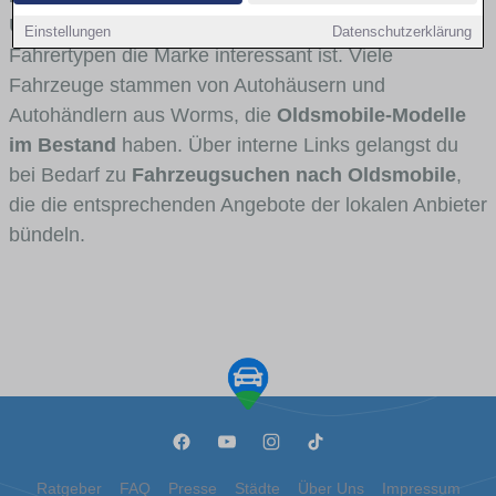
Umlandverkehr zu sehen sind und für welche
Einstellungen
Datenschutzerklärung
Fahrertypen die Marke interessant ist. Viele
Fahrzeuge stammen von Autohäusern und
Autohändlern aus Worms, die
Oldsmobile-Modelle
im Bestand
haben. Über interne Links gelangst du
bei Bedarf zu
Fahrzeugsuchen nach Oldsmobile
,
die die entsprechenden Angebote der lokalen Anbieter
bündeln.
Ratgeber
FAQ
Presse
Städte
Über Uns
Impressum